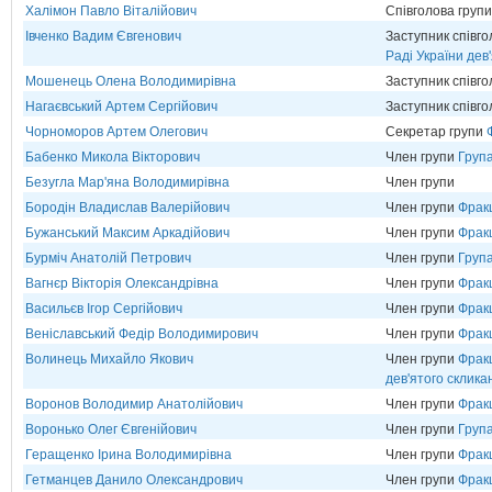
Халімон Павло Віталійович
Співголова груп
Івченко Вадим Євгенович
Заступник співг
Раді України дев
Мошенець Олена Володимирівна
Заступник співг
Нагаєвський Артем Сергійович
Заступник співг
Чорноморов Артем Олегович
Секретар групи
Бабенко Микола Вікторович
Член групи
Груп
Безугла Мар'яна Володимирівна
Член групи
Бородін Владислав Валерійович
Член групи
Фрак
Бужанський Максим Аркадійович
Член групи
Фрак
Бурміч Анатолій Петрович
Член групи
Група
Вагнєр Вікторія Олександрівна
Член групи
Фрак
Васильєв Ігор Сергійович
Член групи
Фрак
Веніславський Федір Володимирович
Член групи
Фрак
Волинець Михайло Якович
Член групи
Фракц
дев'ятого склика
Воронов Володимир Анатолійович
Член групи
Фрак
Воронько Олег Євгенійович
Член групи
Група
Геращенко Ірина Володимирівна
Член групи
Фрак
Гетманцев Данило Олександрович
Член групи
Фрак