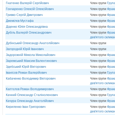
Гнатенко Валерій Сергійович
Член групи
Група
Гончаренко Олексій Олексійович
Член групи
Фрак
Гривко Сергій Дмитрович
Член групи
Фрак
Джемілєв Мустафа
Член групи
Фрак
Діденко Юлія Олександрівна
Член групи
Фрак
Дубіль Валерій Олександрович
Член групи
Фракц
дев'ятого склика
Дубінський Олександр Анатолійович
Член групи
Загородній Юрій Іванович
Член групи
Задорожній Микола Миколайович
Член групи
Фрак
Заремський Максим Валентинович
Член групи
Фрак
Здебський Юрій Вікторович
Член групи
Фрак
Іванісов Роман Валерійович
Член групи
Група
Кабаченко Володимир Вікторович
Член групи
Фракц
дев'ятого склика
Каптєлов Роман Володимирович
Член групи
Фрак
Качний Олександр Сталіноленович
Член групи
Груп
Качура Олександр Анатолійович
Член групи
Фрак
Кириленко Іван Григорович
Член групи
Фракц
дев'ятого склика