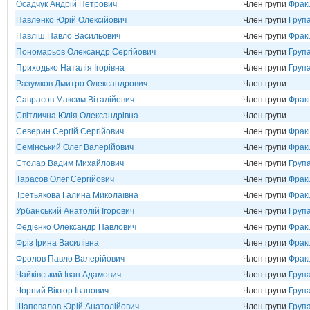
Осадчук Андрій Петрович
Член групи
Фракц
Павленко Юрій Олексійович
Член групи
Груп
Павліш Павло Васильович
Член групи
Фрак
Пономарьов Олександр Сергійович
Член групи
Груп
Приходько Наталія Ігорівна
Член групи
Група
Разумков Дмитро Олександрович
Член групи
Саврасов Максим Віталійович
Член групи
Фрак
Світлична Юлія Олександрівна
Член групи
Северин Сергій Сергійович
Член групи
Фрак
Семінський Олег Валерійович
Член групи
Фрак
Столар Вадим Михайлович
Член групи
Група
Тарасов Олег Сергійович
Член групи
Фрак
Третьякова Галина Миколаївна
Член групи
Фрак
Урбанський Анатолій Ігорович
Член групи
Група
Федієнко Олександр Павлович
Член групи
Фрак
Фріз Ірина Василівна
Член групи
Фрак
Фролов Павло Валерійович
Член групи
Фрак
Чайківський Іван Адамович
Член групи
Група
Чорний Віктор Іванович
Член групи
Груп
Шаповалов Юрій Анатолійович
Член групи
Група