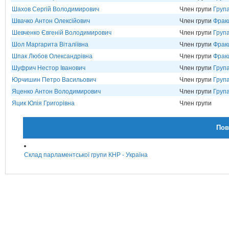
Шахов Сергій Володимирович
Член групи
Груп
Швачко Антон Олексійович
Член групи
Фрак
Шевченко Євгеній Володимирович
Член групи
Група
Шол Маргарита Віталіївна
Член групи
Фрак
Шпак Любов Олександрівна
Член групи
Фрак
Шуфрич Нестор Іванович
Член групи
Груп
Юрчишин Петро Васильович
Член групи
Група
Яценко Антон Володимирович
Член групи
Група
Яцик Юлія Григорівна
Член групи
Пов
Склад парламентської групи КНР - Україна