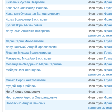
Князевич Руслан Петрович
Член групи
Фрак
Ковальов Олександр Іванович
Член групи
Група
Ковальчук Олександр Володимирович
Член групи
Фрак
Козак Володимир Васильович
Член групи
Фрак
Кузбит Юрій Михайлович
Член групи
Фрак
Лабунська Анжеліка Вікторівна
Член групи
Фракц
дев'ятого склика
Ларін Сергій Миколайович
Член групи
Груп
Лопушанський Андрій Ярославович
Член групи
Фрак
Люшняк Микола Володимирович
Член групи
Груп
Макаренко Михайло Васильович
Член групи
Груп
Мезенцева-Федоренко Марія Сергіївна
Член групи
Фрак
Мейдич Олег Леонідович
Член групи
Фракц
дев'ятого склика
Мінько Сергій Анатолійович
Член групи
Груп
Мурдій Ігор Юрійович
Член групи
Фрак
Негой Федір Федорович
Член групи
Нестеренко Кирилл Олександрович
Член групи
Фрак
Ніколаєнко Андрій Іванович
Член групи
Фракц
дев'ятого склика