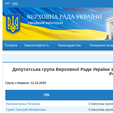
УКР
ENG
Головна
Законотворчість
Законодавство
Очищення вла
Депутатська група Верховної Ради України 
Р
Групу створено: 12.10.2020
ПІБ
Никорак Ірина Петрівна
Співголова груп
Суркіс Григорій Михайлович
Співголова груп