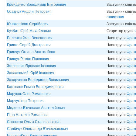
Крейденко Володимир Вікторович
Заступник співг
Осадчук Андрій Петрович
Заступник співг
скликання
Юнаков Іван Сергійович
Заступник співг
Кузбит Юрій Михайлович
Секретар групи
Беленюк Жан Венсанович
Член групи
Фрак
Гривко Сергій Дмитрович
Член групи
Фрак
Гринчук Оксана Анатоліївна
Член групи
Фрак
Грищук Роман Павлович
Член групи
Фрак
Железняк Ярослав Іванович
Член групи
Фракц
Заславський Юрій Іванович
Член групи
Фрак
Захарченко Володимир Васильович
Член групи
Фрак
Каптєлов Роман Володимирович
Член групи
Фрак
Марусяк Олег Романович
Член групи
Фрак
Марчук Ігор Петрович
Член групи
Фрак
Медяник В'ячеслав Анатолійович
Член групи
Фрак
Піпа Наталія Романівна
Член групи
Фракц
Савченко Ольга Станіславівна
Член групи
Фрак
Салійчук Олександр В'ячеславович
Член групи
Фрак
Чернєв Єгор Володимирович
Член групи
Фрак