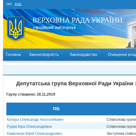
УКР
ENG
Головна
Законотворчість
Законодавство
Очищення вла
Депутатська група Верховної Ради України 
Групу створено: 26.11.2019
ПІБ
Качура Олександр Анатолійович
Співголова груп
Рудик Кіра Олександрівна
Співголова груп
Камельчук Юрій Олександрович
Заступник співг