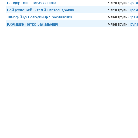
Бондар Ганна Вячеславівна
Член групи
Фрак
Войцехівський Віталій Олександрович
Член групи
Фрак
Тимофійчук Володимир Ярославович
Член групи
Фрак
Юрчишин Петро Васильович
Член групи
Група