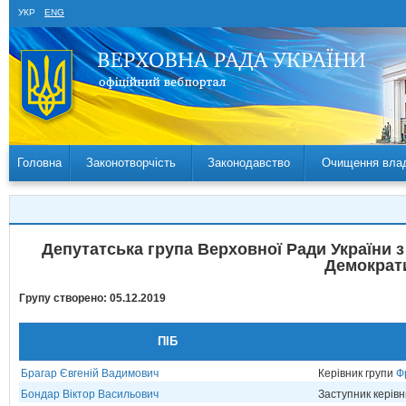
УКР
ENG
Головна
Законотворчість
Законодавство
Очищення вла
Депутатська група Верховної Ради України 
Демократ
Групу створено: 05.12.2019
ПІБ
Брагар Євгеній Вадимович
Керівник групи
Ф
Бондар Віктор Васильович
Заступник керівн