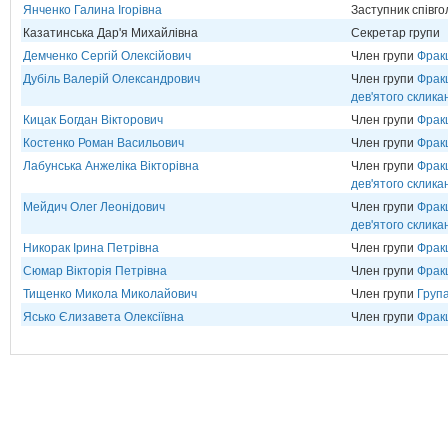
Янченко Галина Ігорівна
Заступник співг
Казатинська Дар'я Михайлівна
Секретар групи
Демченко Сергій Олексійович
Член групи
Фрак
Дубіль Валерій Олександрович
Член групи
Фракц
дев'ятого склика
Кицак Богдан Вікторович
Член групи
Фрак
Костенко Роман Васильович
Член групи
Фракц
Лабунська Анжеліка Вікторівна
Член групи
Фракц
дев'ятого склика
Мейдич Олег Леонідович
Член групи
Фракц
дев'ятого склика
Никорак Ірина Петрівна
Член групи
Фрак
Сюмар Вікторія Петрівна
Член групи
Фрак
Тищенко Микола Миколайович
Член групи
Група
Ясько Єлизавета Олексіївна
Член групи
Фрак