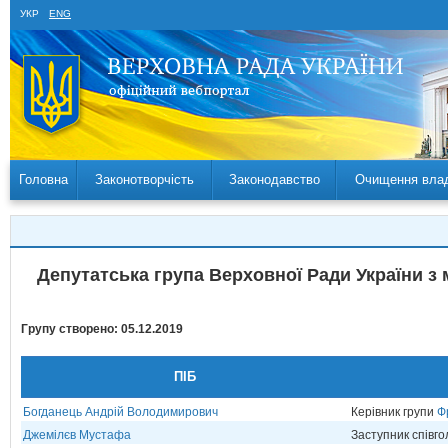
УКР
ENG
Головна
Законотворчість
Законодавство
Очищення вла
Депутатська група Верховної Ради України з 
Групу створено: 05.12.2019
ПІБ
Богданець Андрій Володимирович
Керівник групи
Ф
Джемілєв Мустафа
Заступник співг