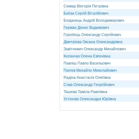
Сюмар Вікторія Петрівна
Бабак Сергій Віталійович
Богданець Андрій Володимирович
Герман Денис Вадимович
Горобець Олександр Сергійович
Дмитрієва Оксана Олександрівна
Завітневич Олександр Михайлович
Копанчук Олена Євгенівна
Павліш Павло Васильович
Папієв Михайло Миколайович
Радіна Анастасія Олегівна
Сова Олександр Георгійович
Ташева Таміла Равілівна
Устінова Олександра Юріївна