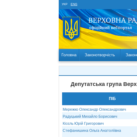
УКР
ENG
Головна
Законотворчість
Закон
Депутатська група Верх
ПІБ
Мережко Олександр Олександрович
Радуцький Михайло Борисович
Кісєль Юрій Григорович
Стефанишина Ольга Анатоліївна