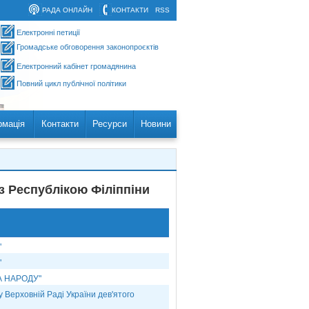
РАДА ОНЛАЙН
КОНТАКТИ
RSS
Електронні петиції
Громадське обговорення законопроєктів
Електронний кабінет громадянина
Повний цикл публічної політики
рмація
Контакти
Ресурси
Новини
з Республікою Філіппіни
"
"
ГА НАРОДУ"
у Верховній Раді України дев'ятого