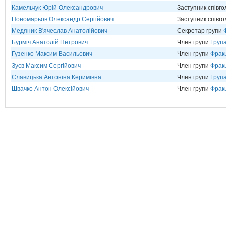
Камельчук Юрій Олександрович
Заступник співг
Пономарьов Олександр Сергійович
Заступник співг
Медяник В'ячеслав Анатолійович
Секретар групи
Бурміч Анатолій Петрович
Член групи
Група
Гузенко Максим Васильович
Член групи
Фрак
Зуєв Максим Сергійович
Член групи
Фрак
Славицька Антоніна Керимівна
Член групи
Група
Швачко Антон Олексійович
Член групи
Фрак