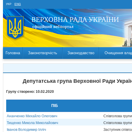
УКР
ENG
Головна
Законотворчість
Законодавство
Очищення вла
Депутатська група Верховної Ради Украї
Групу створено: 10.02.2020
ПІБ
Ананченко Михайло Олегович
Співголова груп
Тищенко Микола Миколайович
Співголова груп
Іванов Володимир Ілліч
Заступник співг