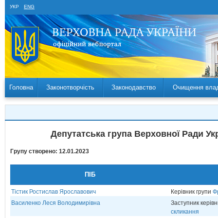
УКР
ENG
Головна
Законотворчість
Законодавство
Очищення вла
Депутатська група Верховної Ради Укр
Групу створено: 12.01.2023
ПІБ
Тістик Ростислав Ярославович
Керівник групи
Ф
Василенко Леся Володимирівна
Заступник керів
скликання