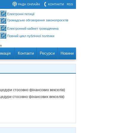
РАДА ОНЛАЙН
КОНТАКТИ
RSS
Електронні петиції
Громадське обговорення законопроєктів
Електронний кабінет громадянина
Повний цикл публічної політики
рмація
Контакти
Ресурси
Новини
цедури стосовно фінансових векселів)
цедури стосовно фінансових векселів)