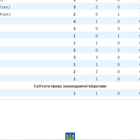
л.)
1
0
0
I скл.)
3
2
0
II скл.)
2
0
1
4
1
3
3
0
3
1
0
1
1
1
0
2
0
2
3
3
0
1
1
0
2
2
0
1
1
0
Cуб'єкти права законодавчої ініціативи
1
1
0