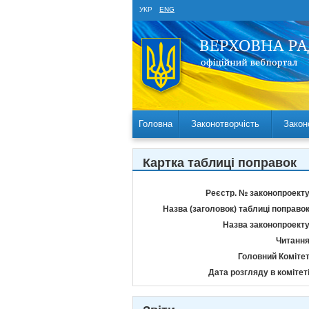
УКР
ENG
Головна
Законотворчість
Закон
Картка таблиці поправок
Реєстр. № законопроекту
Назва (заголовок) таблиці поправок
Назва законопроекту
Читання
Головний Комітет
Дата розгляду в комітеті