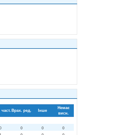
Немає
 част.
Врах. ред.
Інше
висн.
0
0
0
0