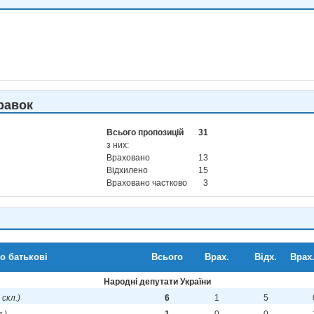
равок
Всього пропозицій
31
з них:
Враховано
13
Відхилено
15
Враховано частково
3
по батькові
Всього
Врах.
Відх.
Врах.
Народні депутати України
I скл.)
6
1
5