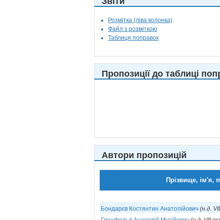
Звіти
Розмітка (ліва колонка)
Файл з розміткою
Таблиця поправок
Пропозиції до таблиці поп
Автори пропозицій
Прізвище, ім'я, 
Бондарєв Костянтин Анатолійович
(н.д. VI