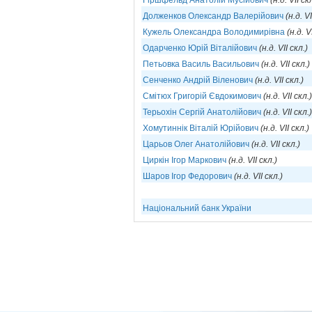
Гіршфельд Анатолій Мусійович
(н.д. VII ск
Долженков Олександр Валерійович
(н.д. VI
Кужель Олександра Володимирівна
(н.д. V
Одарченко Юрій Віталійович
(н.д. VII скл.)
Петьовка Василь Васильович
(н.д. VII скл.)
Сенченко Андрій Віленович
(н.д. VII скл.)
Смітюх Григорій Євдокимович
(н.д. VII скл.)
Терьохін Сергій Анатолійович
(н.д. VII скл.)
Хомутиннік Віталій Юрійович
(н.д. VII скл.)
Царьов Олег Анатолійович
(н.д. VII скл.)
Циркін Ігор Маркович
(н.д. VII скл.)
Шаров Ігор Федорович
(н.д. VII скл.)
Національний банк України