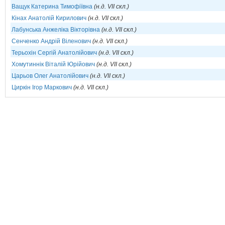
Ващук Катерина Тимофіївна
(н.д. VII скл.)
Кінах Анатолій Кирилович
(н.д. VII скл.)
Лабунська Анжеліка Вікторівна
(н.д. VII скл.)
Сенченко Андрій Віленович
(н.д. VII скл.)
Терьохін Сергій Анатолійович
(н.д. VII скл.)
Хомутиннік Віталій Юрійович
(н.д. VII скл.)
Царьов Олег Анатолійович
(н.д. VII скл.)
Циркін Ігор Маркович
(н.д. VII скл.)