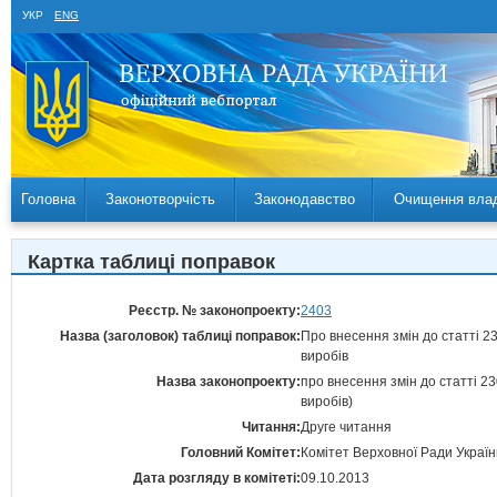
УКР
ENG
Головна
Законотворчість
Законодавство
Очищення вла
Картка таблиці поправок
Реєстр. № законопроекту:
2403
Назва (заголовок) таблиці поправок:
Про внесення змін до статті 2
виробів
Назва законопроекту:
про внесення змін до статті 23
виробів)
Читання:
Друге читання
Головний Комітет:
Комітет Верховної Ради Україн
Дата розгляду в комітеті:
09.10.2013