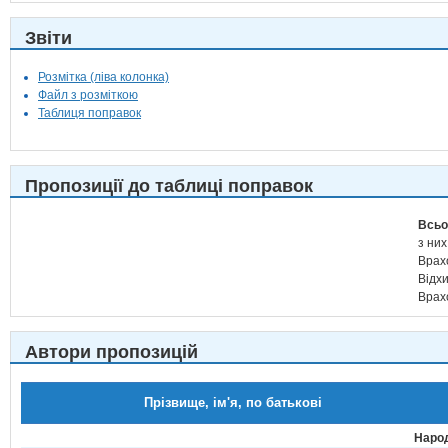
Звіти
Розмітка (ліва колонка)
Файл з розміткою
Таблиця поправок
Пропозиції до таблиці поправок
Всьо
з них
Врах
Відх
Врах
Автори пропозицій
Прізвище, ім'я, по батькові
Народ