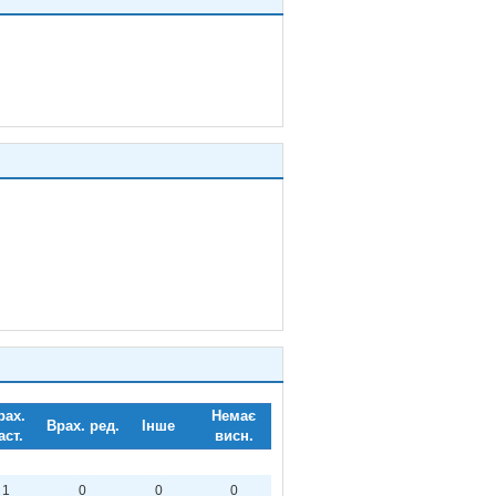
рах.
Немає
Врах. ред.
Інше
аст.
висн.
1
0
0
0