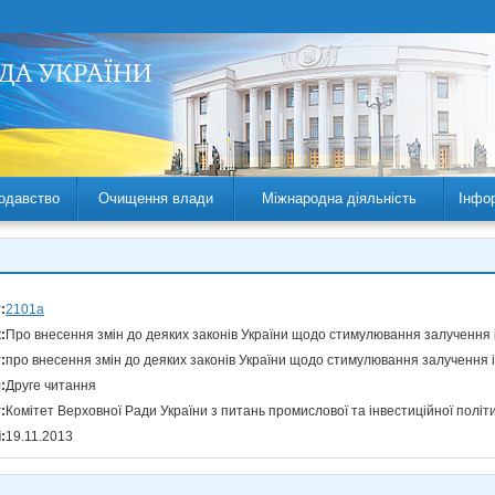
одавство
Очищення влади
Міжнародна діяльність
Інфо
:
2101а
:
Про внесення змін до деяких законів України щодо стимулювання залучення 
:
про внесення змін до деяких законів України щодо стимулювання залучення 
:
Друге читання
:
Комітет Верховної Ради України з питань промислової та інвестиційної політ
:
19.11.2013