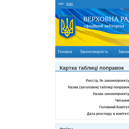
УКР
ENG
Головна
Законотворчість
Закон
Картка таблиці поправок
Реєстр. № законопроекту
Назва (заголовок) таблиці поправок
Назва законопроекту
Читання
Головний Комітет
Дата розгляду в комітеті