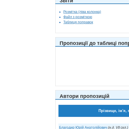
Звіти
Розмітка (ліва колонка)
Файл з розміткою
Таблиця поправок
Пропозиції до таблиці поп
Автори пропозицій
Прізвище, ім'я, 
Благодир Юрій Анатолійович
(н.д. VII скл.)