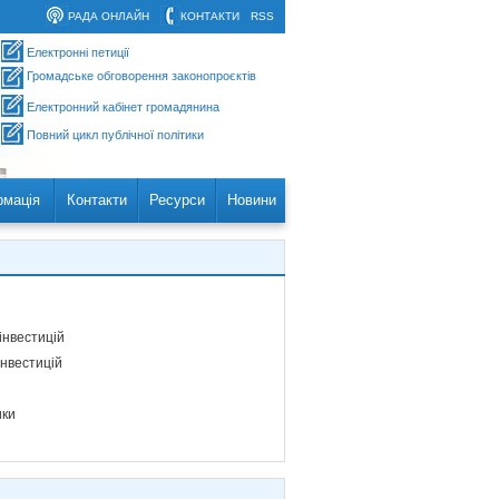
РАДА ОНЛАЙН
КОНТАКТИ
RSS
Електронні петиції
Громадське обговорення законопроєктів
Електронний кабінет громадянина
Повний цикл публічної політики
рмація
Контакти
Ресурси
Новини
інвестицій
інвестицій
ики