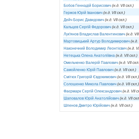
Бобов Геннадій Борисович
(н.д. VII скл.)
Гержов Юрій Іванович
(н.д. VII скл.)
Дейч Борис Давидович
(н.д. VII скл.)
Кальцев Сергій Федорович
(н.д. VII скл.)
Лук'янов Владислав Валентинович
(н.д. VII
Мартовицький Артур Володимирович
(н.д.
Наконечний Володимир Леонтієвич
(н.д. V
Нетецька Олена Анатоліївна
(н.д. VII скл.)
Омельченко Валерій Павлович
(н.д. VII скл
Самойленко Юрій Павлович
(н.д. VII скл.)
Смітюх Григорій Євдокимович
(н.д. VII скл.)
Солошенко Микола Павлович
(н.д. VII скл.)
Фаєрмарк Сергій Олександрович
(н.д. VII с
Шаповалов Юрій Анатолійович
(н.д. VII скл
Шпенов Дмитро Юрійович
(н.д. VII скл.)