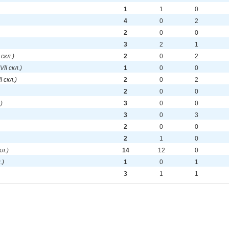
1
1
0
4
0
2
2
0
0
3
2
1
 скл.)
2
0
2
 VII скл.)
1
0
0
II скл.)
2
0
2
2
0
0
.)
3
0
0
3
0
3
2
0
0
2
1
0
кл.)
14
12
0
.)
1
0
1
3
1
1