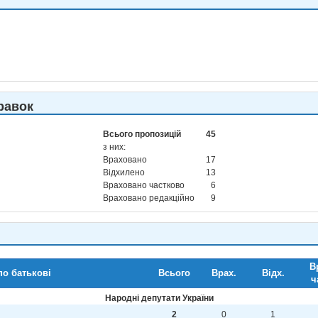
равок
Всього пропозицій
45
з них:
Враховано
17
Відхилено
13
Враховано частково
6
Враховано редакційно
9
В
по батькові
Всього
Врах.
Відх.
ч
Народні депутати України
2
0
1