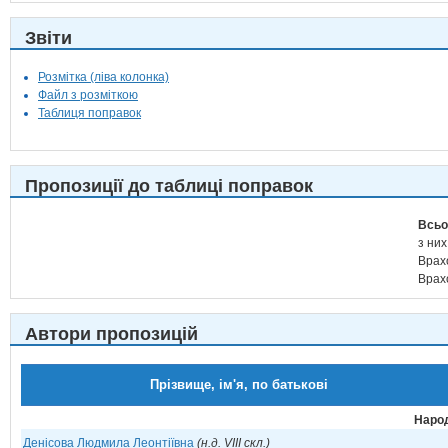
Звіти
Розмітка (ліва колонка)
Файл з розміткою
Таблиця поправок
Пропозиції до таблиці поправок
Всьо
з них
Врах
Врах
Автори пропозицій
Прізвище, ім'я, по батькові
Народ
Денісова Людмила Леонтіївна
(н.д. VIII скл.)