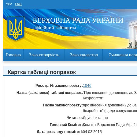
УКР
ENG
Головна
Законотворчість
Законодавство
Очищення вла
Картка таблиці поправок
Реєстр. № законопроекту:
1046
Назва (заголовок) таблиці поправок:
"Про внесення доповнень до З
безробіття"
Назва законопроекту:
про внесення доповнень до За
безробіття" (щодо врегулюванн
Читання:
Друге читання
Головний Комітет:
Комітет Верховної Ради Україн
Дата розгляду в комітеті:
04.03.2015