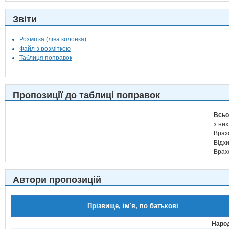
Звіти
Розмітка (ліва колонка)
Файл з розміткою
Таблиця поправок
Пропозиції до таблиці поправок
Всьо
з них
Врах
Відх
Врах
Автори пропозицій
Прізвище, ім'я, по батькові
Народ