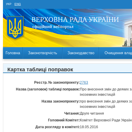
УКР
ENG
Головна
Законотворчість
Законодавство
Очищення вла
Картка таблиці поправок
Реєстр. № законопроекту:
2763
Назва (заголовок) таблиці поправок:
Про внесення змін до деяких з
іноземних інвестицій
Назва законопроекту:
про внесення змін до деяких з
іноземних інвестицій
Читання:
Друге читання
Головний Комітет:
Комітет Верховної Ради Україн
Дата розгляду в комітеті:
18.05.2016