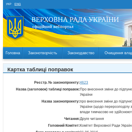
УКР
ENG
Головна
Законотворчість
Законодавство
Очищення вла
Картка таблиці поправок
Реєстр. № законопроекту:
4623
Назва (заголовок) таблиці поправок:
Про внесення зміни до підпунк
України
Назва законопроекту:
про внесення зміни до підпунк
України (щодо перерозподілу з
влади тимчасово не здійснюют
Читання:
Друге читання
Головний Комітет:
Комітет Верховної Ради Украї