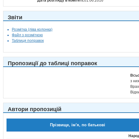
Дата розгляду в комітеті:
01.06.2016
Звіти
Розмітка (ліва колонка)
Файл з розміткою
Таблиця поправок
Пропозиції до таблиці поправок
Всьо
з них
Врах
Відх
Автори пропозицій
Прізвище, ім'я, по батькові
Народ