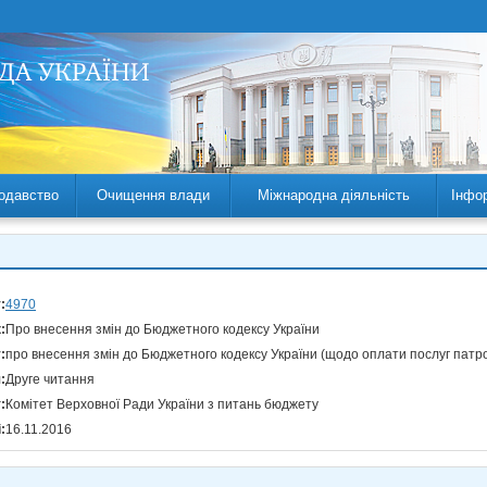
одавство
Очищення влади
Міжнародна діяльність
Інфо
:
4970
:
Про внесення змін до Бюджетного кодексу України
:
про внесення змін до Бюджетного кодексу України (щодо оплати послуг патр
:
Друге читання
:
Комітет Верховної Ради України з питань бюджету
:
16.11.2016