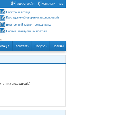
РАДА ОНЛАЙН
КОНТАКТИ
RSS
Електронні петиції
Громадське обговорення законопроєктів
Електронний кабінет громадянина
Повний цикл публічної політики
рмація
Контакти
Ресурси
Новини
онатних вихователів)