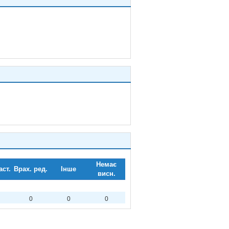
Немає
аст.
Врах. ред.
Інше
висн.
0
0
0