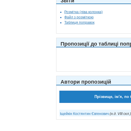
Звіти
Розмітка (ліва колонка)
Файл з розміткою
Таблиця поправок
Пропозиції до таблиці поп
Автори пропозицій
Прізвище, ім'я, по 
Іщейкін Костянтин Євгенович
(н.д. VIII скл.)