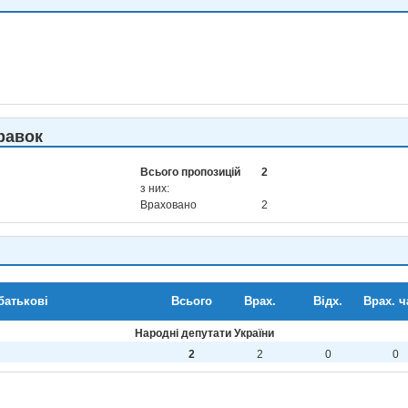
равок
Всього пропозицій
2
з них:
Враховано
2
батькові
Всього
Врах.
Відх.
Врах. ч
Народні депутати України
2
2
0
0