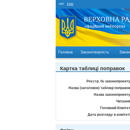
УКР
ENG
Головна
Законотворчість
Закон
Картка таблиці поправок
Реєстр. № законопроекту
Назва (заголовок) таблиці поправок
Назва законопроекту
Читання
Головний Комітет
Дата розгляду в комітеті