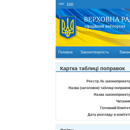
УКР
ENG
Головна
Законотворчість
Закон
Картка таблиці поправок
Реєстр. № законопроекту
Назва (заголовок) таблиці поправок
Назва законопроекту
Читання
Головний Комітет
Дата розгляду в комітеті