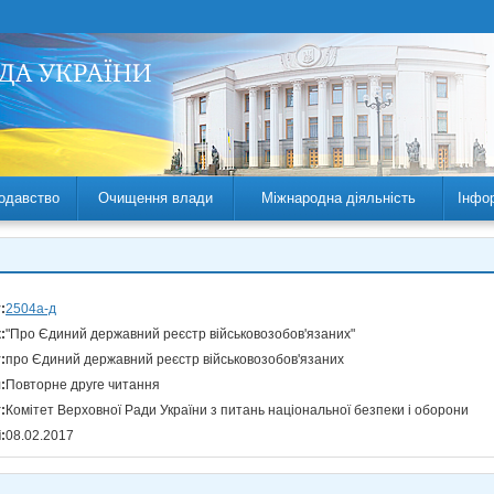
одавство
Очищення влади
Міжнародна діяльність
Інфо
:
2504а-д
:
"Про Єдиний державний реєстр військовозобов'язаних"
:
про Єдиний державний реєстр військовозобов'язаних
:
Повторне друге читання
:
Комітет Верховної Ради України з питань національної безпеки і оборони
:
08.02.2017