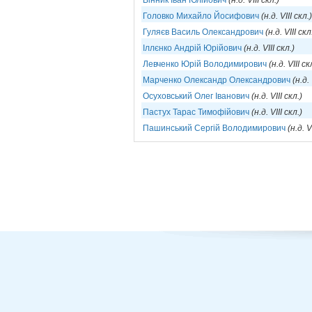
Вінник Іван Юлійович
(н.д. VIII скл.)
Головко Михайло Йосифович
(н.д. VIII скл.)
Гуляєв Василь Олександрович
(н.д. VIII скл
Іллєнко Андрій Юрійович
(н.д. VIII скл.)
Левченко Юрій Володимирович
(н.д. VIII ск
Марченко Олександр Олександрович
(н.д. 
Осуховський Олег Іванович
(н.д. VIII скл.)
Пастух Тарас Тимофійович
(н.д. VIII скл.)
Пашинський Сергій Володимирович
(н.д. V