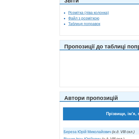
Звіти
Розмітка (ліва колонка)
Файл з розміткою
Таблиця поправок
Пропозиції до таблиці поп
Автори пропозицій
Прізвище, ім'я, 
Береза Юрій Миколайович
(н.д. VIII скл.)