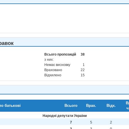
равок
Всього пропозицій
38
з них:
Немає висновку
1
Враховано
22
Відхилено
15
В
по батькові
Всього
Врах.
Відх.
ч
Народні депутати України
7
5
2