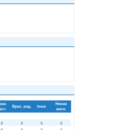
рах.
Немає
Врах. ред.
Інше
аст.
висн.
0
0
0
0