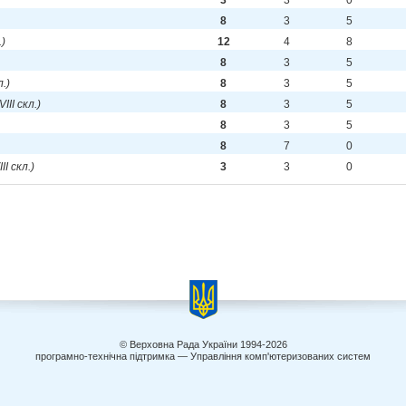
3
3
0
8
3
5
.)
12
4
8
8
3
5
л.)
8
3
5
VIII скл.)
8
3
5
8
3
5
8
7
0
III скл.)
3
3
0
© Верховна Рада України 1994-2026
програмно-технічна підтримка — Управління комп'ютеризованих систем