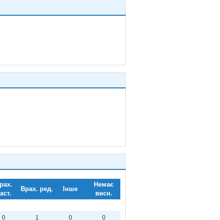
рах.
Немає
Врах. ред.
Інше
аст.
висн.
0
1
0
0