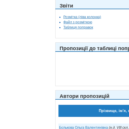
Звіти
Розмітка (ліва колонка)
Файл з розміткою
Таблиця поправок
Пропозиції до таблиці поп
Автори пропозицій
Прізвище, ім'я, 
Бєлькова Ольга Валентинівна
(н.д. VIII скл.