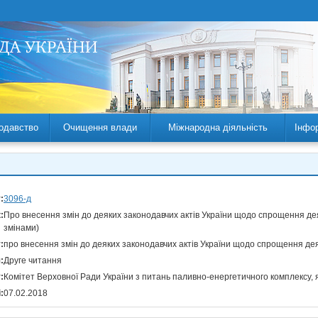
одавство
Очищення влади
Міжнародна діяльність
Інфо
:
3096-д
:
Про внесення змін до деяких законодавчих актів України щодо спрощення деяк
змінами)
:
про внесення змін до деяких законодавчих актів України щодо спрощення дея
:
Друге читання
:
Комітет Верховної Ради України з питань паливно-енергетичного комплексу, 
:
07.02.2018