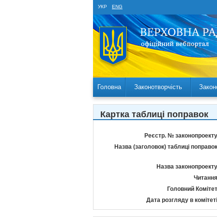
УКР
ENG
Головна
Законотворчість
Закон
Картка таблиці поправок
Реєстр. № законопроекту
Назва (заголовок) таблиці поправок
Назва законопроекту
Читання
Головний Комітет
Дата розгляду в комітеті