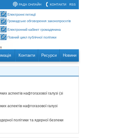
РАДА ОНЛАЙН
КОНТАКТИ
RSS
Електронні петиції
Громадське обговорення законопроєктів
Електронний кабінет громадянина
Повний цикл публічної політики
рмація
Контакти
Ресурси
Новини
их аспектів нафтогазової галузі (зі
ких аспектів нафтогазової галузі
ядерної політики та ядерної безпеки