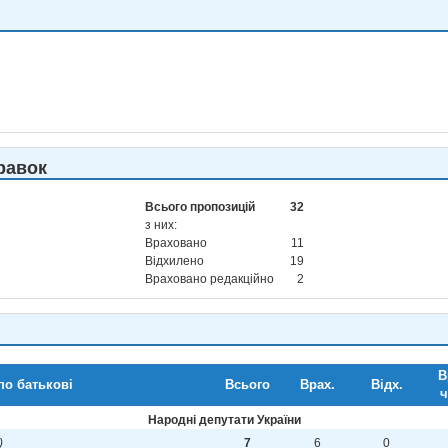
равок
Всього пропозицій
32
з них:
Враховано
11
Відхилено
19
Враховано редакційно
2
В
по батькові
Всього
Врах.
Відх.
ч
Народні депутати України
)
7
6
0