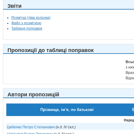
Звіти
Розмітка (ліва колонка)
Файл з розміткою
Таблиця поправок
Пропозиції до таблиці поправок
Всьо
з них
Врах
Відх
Автори пропозицій
Прізвище, ім'я, по батькові
Народ
Цибенко Петро Степанович
(н.д. IV скл.)