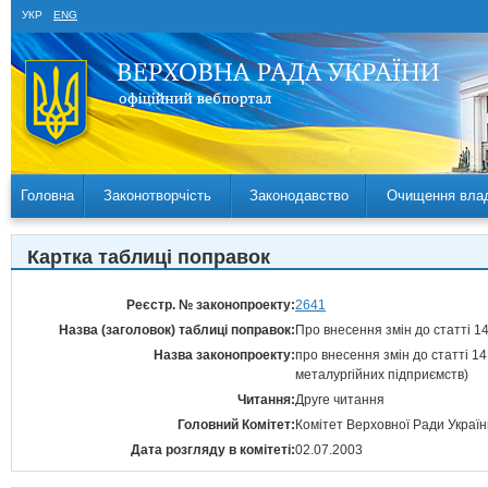
УКР
ENG
Головна
Законотворчість
Законодавство
Очищення вла
Картка таблиці поправок
Реєстр. № законопроекту:
2641
Назва (заголовок) таблиці поправок:
Про внесення змін до статті 1
Назва законопроекту:
про внесення змін до статті 1
металургійних підприємств)
Читання:
Друге читання
Головний Комітет:
Комітет Верховної Ради України
Дата розгляду в комітеті:
02.07.2003