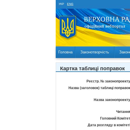
УКР
ENG
Головна
Законотворчість
Закон
Картка таблиці поправок
Реєстр. № законопроекту
Назва (заголовок) таблиці поправок
Назва законопроекту
Читання
Головний Комітет
Дата розгляду в комітеті