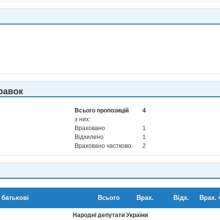
равок
Всього пропозицій
4
з них:
Враховано
1
Відхилено
1
Враховано частково
2
 батькові
Всього
Врах.
Відх.
Врах. 
Народні депутати України