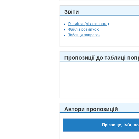
Звіти
Розмітка (ліва колонка)
Файл з розміткою
Таблиця поправок
Пропозиції до таблиці поп
Автори пропозицій
Прізвище, ім'я, по