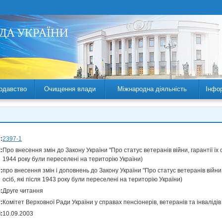
одавство
Очищення влади
Міжнародна діяльність
Інфо
:
2397-1
:
Про внесення змін до Закону України "Про статус ветеранів війни, гарантії їх 
1944 року були переселені на територію України)
:
про внесення змін і доповнень до Закону України "Про статус ветеранів війни,
осіб, які після 1943 року були переселені на територію України)
:
Друге читання
:
Комітет Верховної Ради України у справах пенсіонерів, ветеранів та інвалідів
:
10.09.2003