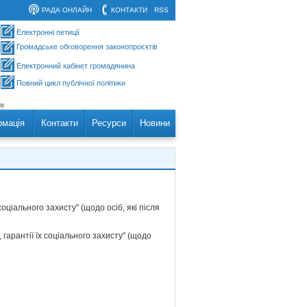
РАДА ОНЛАЙН
КОНТАКТИ
RSS
Електронні петиції
Громадське обговорення законопроєктів
Електронний кабінет громадянина
Повний цикл публічної політики
рмація
Контакти
Ресурси
Новини
соціального захисту" (щодо осіб, які після
 гарантії їх соціального захисту" (щодо