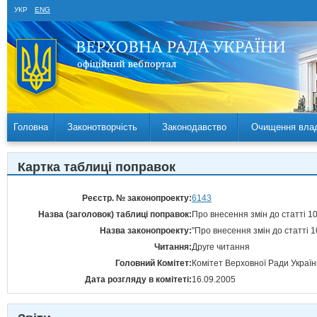
УКР
ENG
Головна
Законотворчість
Законодавство
Очищення вла
Картка таблиці поправок
Реєстр. № законопроекту:
6143
Назва (заголовок) таблиці поправок:
Про внесення змін до статті 10 
Назва законопроекту:
"Про внесення змін до статті 10
Читання:
Друге читання
Головний Комітет:
Комітет Верховної Ради України
Дата розгляду в комітеті:
16.09.2005