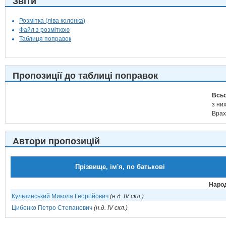
Звіти
Розмітка (ліва колонка)
Файл з розміткою
Таблиця поправок
Пропозиції до таблиці поправок
Всьо
з них
Врах
Автори пропозицій
Прізвище, ім'я, по батькові
Народ
Кульчинський Микола Георгійович
(н.д. IV скл.)
Цибенко Петро Степанович
(н.д. IV скл.)