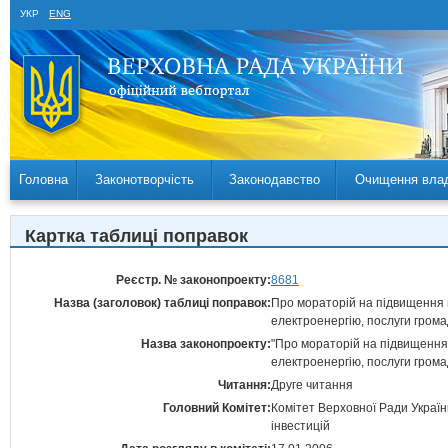
УКР
ENG
Головна
Законотворчість
Законодавство
Очищення вла
Картка таблиці поправок
Реєстр. № законопроекту:
8681
Назва (заголовок) таблиці поправок:
Про мораторій на підвищення ц
електроенергію, послуги громад
Назва законопроекту:
"Про мораторій на підвищення ц
електроенергію, послуги громад
Читання:
Друге читання
Головний Комітет:
Комітет Верховної Ради Україн
інвестицій