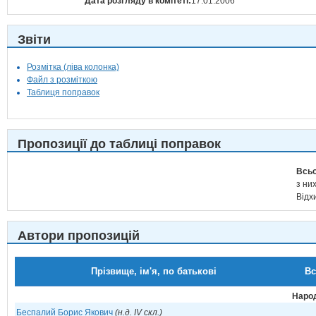
Дата розгляду в комітеті:
17.01.2006
Звіти
Розмітка (ліва колонка)
Файл з розміткою
Таблиця поправок
Пропозиції до таблиці поправок
Всьо
з них
Відх
Автори пропозицій
Прізвище, ім'я, по батькові
Вс
Народ
Беспалий Борис Якович
(н.д. IV скл.)