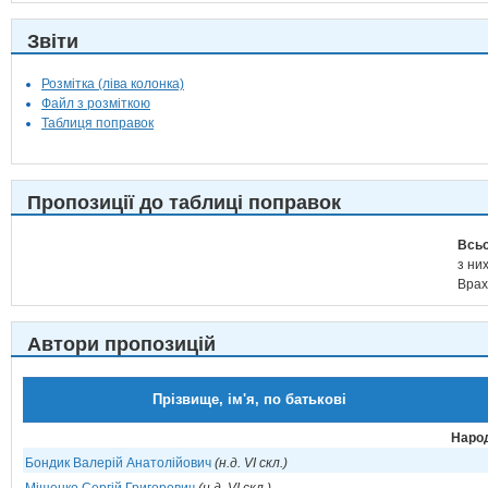
Звіти
Розмітка (ліва колонка)
Файл з розміткою
Таблиця поправок
Пропозиції до таблиці поправок
Всьо
з них
Врах
Автори пропозицій
Прізвище, ім'я, по батькові
Народ
Бондик Валерій Анатолійович
(н.д. VI скл.)