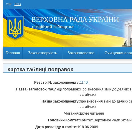
УКР
ENG
Головна
Законотворчість
Законодавство
Очищення вла
Картка таблиці поправок
Реєстр. № законопроекту:
1140
Назва (заголовок) таблиці поправок:
Про внесення змін до деяких 
загиблих)
Назва законопроекту:
про внесення змін до деяких 
загиблих)
Читання:
Друге читання
Головний Комітет:
Комітет Верховної Ради Україн
Дата розгляду в комітеті:
18.06.2009