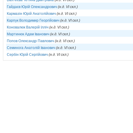
Бахтеєва Тетяна Дмитрівна
(н.д. VI скл.)
Гайдаєв Юрій Олександрович
(н.д. VI скл.)
Кармазін Юрій Анатолійович
(н.д. VI скл.)
Карпук Володимир Георгійович
(н.д. VI скл.)
Коновалюк Валерій Ілліч
(н.д. VI скл.)
Мартинюк Адам Іванович
(н.д. VI скл.)
Попов Олександр Павлович
(н.д. VI скл.)
Семинога Анатолій Іванович
(н.д. VI скл.)
Сербін Юрій Сергійович
(н.д. VI скл.)