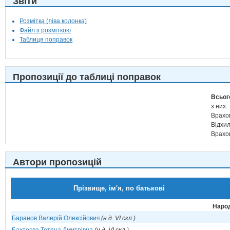
Звіти
Розмітка (ліва колонка)
Файл з розміткою
Таблиця поправок
Пропозиції до таблиці поправок
Всьог
з них:
Врахо
Відхи
Врахо
Автори пропозицій
Прізвище, ім'я, по батькові
Народ
Баранов Валерій Олексійович
(н.д. VI скл.)