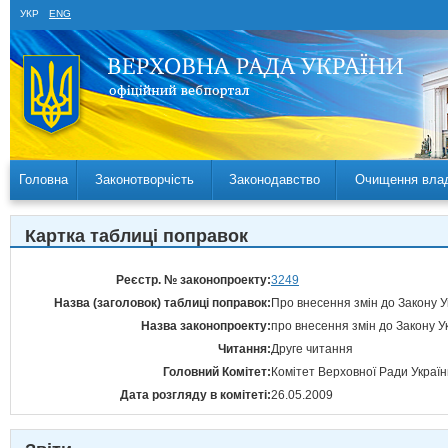
УКР
ENG
Головна
Законотворчість
Законодавство
Очищення вла
Картка таблиці поправок
Реєстр. № законопроекту:
3249
Назва (заголовок) таблиці поправок:
Про внесення змін до Закону Ук
Назва законопроекту:
про внесення змін до Закону У
Читання:
Друге читання
Головний Комітет:
Комітет Верховної Ради Україн
Дата розгляду в комітеті:
26.05.2009