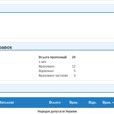
равок
Всього пропозицій
20
з них:
Враховано
12
Відхилено
5
Враховано частково
3
 батькові
Всього
Врах.
Відх.
Врах. ч
Народні депутати України