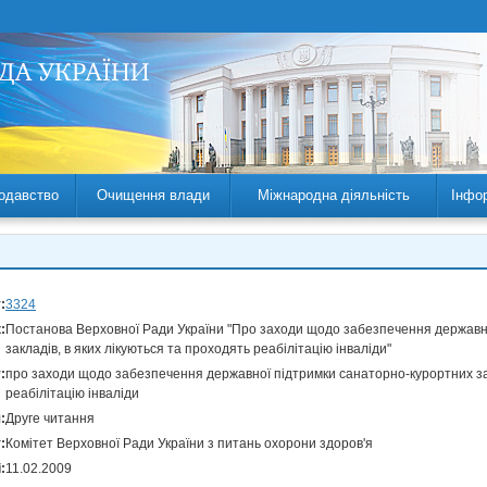
одавство
Очищення влади
Міжнародна діяльність
Інфо
:
3324
:
Постанова Верховної Ради України "Про заходи щодо забезпечення державн
закладів, в яких лікуються та проходять реабілітацію інваліди"
:
про заходи щодо забезпечення державної підтримки санаторно-курортних зак
реабілітацію інваліди
:
Друге читання
:
Комітет Верховної Ради України з питань охорони здоров'я
:
11.02.2009