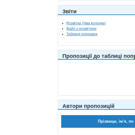
Звіти
Розмітка (ліва колонка)
Файл з розміткою
Таблиця поправок
Пропозиції до таблиці поп
Автори пропозицій
Прізвище, ім'я, по