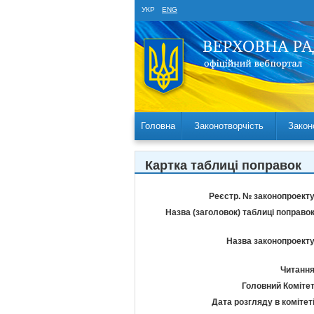
УКР
ENG
Головна
Законотворчість
Закон
Картка таблиці поправок
Реєстр. № законопроекту
Назва (заголовок) таблиці поправок
Назва законопроекту
Читання
Головний Комітет
Дата розгляду в комітеті