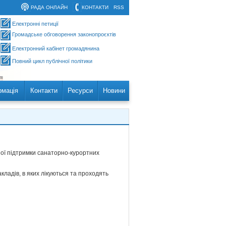
РАДА ОНЛАЙН
КОНТАКТИ
RSS
Електронні петиції
Громадське обговорення законопроєктів
Електронний кабінет громадянина
Повний цикл публічної політики
рмація
Контакти
Ресурси
Новини
ої підтримки санаторно-курортних
ладів, в яких лікуються та проходять