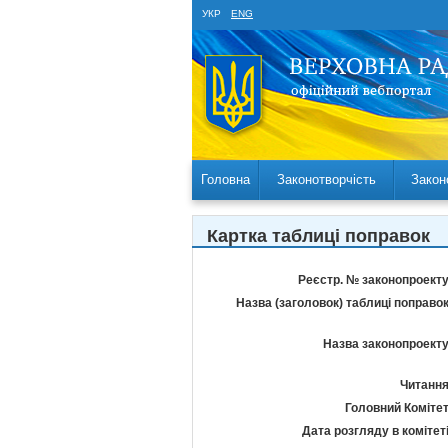
УКР
ENG
Головна
Законотворчість
Закон
Картка таблиці поправок
Реєстр. № законопроекту
Назва (заголовок) таблиці поправок
Назва законопроекту
Читання
Головний Комітет
Дата розгляду в комітеті