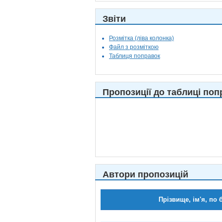
Звіти
Розмітка (ліва колонка)
Файл з розміткою
Таблиця поправок
Пропозиції до таблиці поп
Автори пропозицій
Прізвище, ім'я, по 