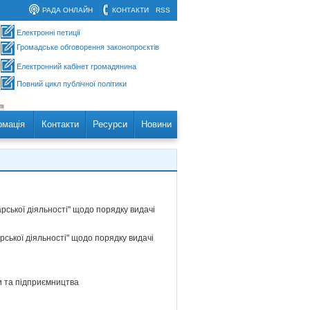
РАДА ОНЛАЙН
КОНТАКТИ
RSS
Електронні петиції
Громадське обговорення законопроєктів
Електронний кабінет громадянина
Повний цикл публічної політики
рмація
Контакти
Ресурси
Новини
рської діяльності" щодо порядку видачі
рської діяльності" щодо порядку видачі
ки та підприємництва