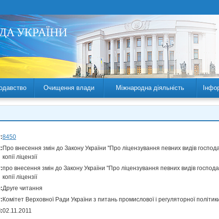
одавство
Очищення влади
Міжнародна діяльність
Інфо
:
8450
:
Про внесення змін до Закону України ''Про ліцензування певних видів господа
копії ліцензії
:
про внесення змін до Закону України "Про ліцензування певних видів господа
копії ліцензії
:
Друге читання
:
Комітет Верховної Ради України з питань промислової і регуляторної політи
:
02.11.2011