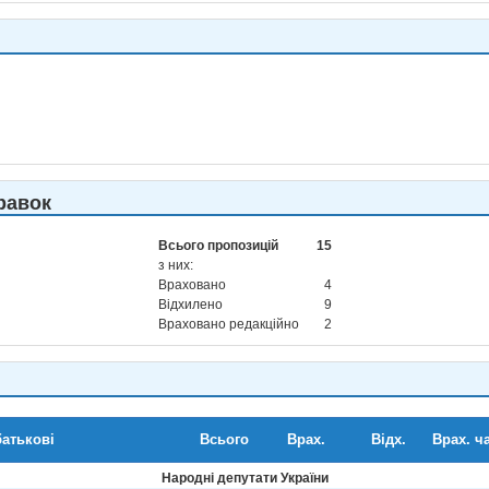
равок
Всього пропозицій
15
з них:
Враховано
4
Відхилено
9
Враховано редакційно
2
батькові
Всього
Врах.
Відх.
Врах. ча
Народні депутати України