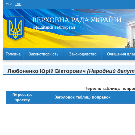
УКР
ENG
Головна
Законотворчість
Законодавство
Очищення вла
Любоненко Юрій Вікторович
(Народний депута
Перелік таблиць поправ
№ реєстр.
Заголовок таблиці поправок
проекту