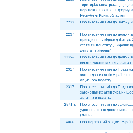
територіальних громад щодо 
перспективних планів формува
Республіки Крим, областей
2233
Про внесення змін до Закону Ук
2237
Про внесення змін до деяких з
приведення у відповідність до 
статті 80 Конституції України
депутатів України"
2239-1
Про внесення змін до деяких зак
відокремленням діяльності з 
2317
Про внесення змін до Податков
законодавчих актів України щ
акцизного податку
2317
Про внесення змін до Податков
законодавчих актів України щ
акцизного податку
2571-д
Про внесення змін до законода
удосконалення деяких механізм
(зміни)
4000
Про Державний бюджет України