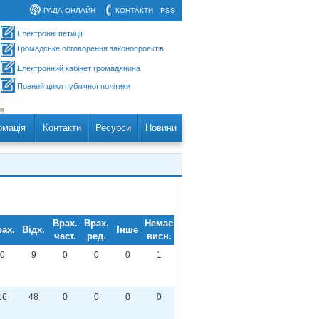
РАДА ОНЛАЙН
КОНТАКТИ
RSS
Електронні петиції
Громадське обговорення законопроєктів
Електронний кабінет громадянина
Повний цикл публічної політики
рмація
Контакти
Ресурси
Новини
Врах.
Врах.
Немає
ах.
Відх.
Інше
част.
ред.
висн.
0
9
0
0
0
1
16
48
0
0
0
0