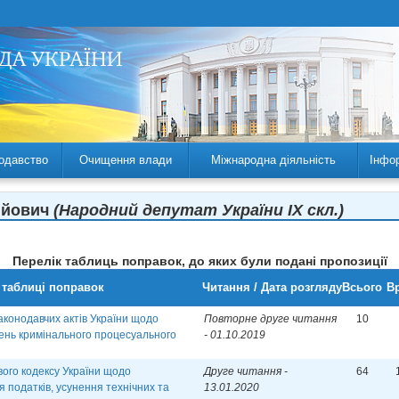
одавство
Очищення влади
Міжнародна діяльність
Інфо
ійович
(Народний депутат України IX скл.)
Перелік таблиць поправок, до яких були подані пропозиції
 таблиці поправок
Читання / Дата розгляду
Всього
Вр
аконодавчих актів України щодо
Повторне друге читання
10
ень кримінального процесуального
- 01.10.2019
ого кодексу України щодо
Друге читання -
64
 податків, усунення технічних та
13.01.2020