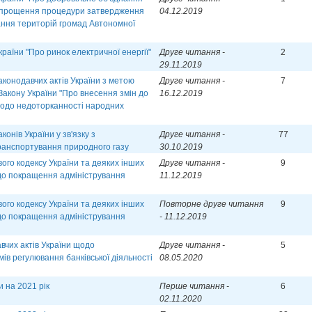
спрощення процедури затвердження
04.12.2019
ння територій громад Автономної
раїни "Про ринок електричної енергії"
Друге читання -
2
29.11.2019
аконодавчих актів України з метою
Друге читання -
7
Закону України "Про внесення змін до
16.12.2019
 щодо недоторканності народних
онів України у зв'язку з
Друге читання -
77
транспортування природного газу
30.10.2019
ого кодексу України та деяких інших
Друге читання -
9
одо покращення адміністрування
11.12.2019
ого кодексу України та деяких інших
Повторне друге читання
9
одо покращення адміністрування
- 11.12.2019
вчих актів України щодо
Друге читання -
5
ів регулювання банківської діяльності
08.05.2020
 на 2021 рік
Перше читання -
6
02.11.2020