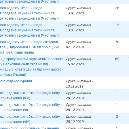
атковому законодавстві (Частина ІІ)
ого кодексу України щодо
Друге читання -
28
 податків, усунення технічних та
13.01.2020
датковому законодавстві (Частина І)
ого кодексу України щодо
Друге читання -
13
 податків, усунення технічних та
13.01.2020
атковому законодавстві (Частина ІІІ)
го кодексу України щодо ліквідації
Друге читання -
70
рації інформації зі звітів про оцінку
02.12.2019
ості реалізації майна
їни(з врахуванням зауважень Головного
Друге читання -
69
у Верховної Ради України від
15.07.2020
ни другої статті 117 та частини шостої
ої Ради України)
ого кодексу України
Друге читання -
1
13.11.2019
аконодавчих актів України щодо обігу
Друге читання -
1
 призначення (ч.V)
28.12.2019
аконодавчих актів України щодо обігу
Друге читання -
1
 призначення (чІ)
28.12.2019
аконодавчих актів України щодо обігу
Друге читання -
3
 призначення (чІV)
28.12.2019
країни ''Про добровільне об'єднання
Друге читання -
1