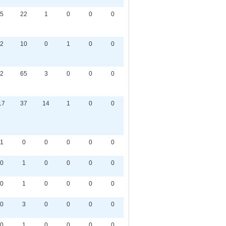
5
22
1
0
0
0
2
10
0
1
0
0
2
65
3
0
0
0
17
37
14
1
0
0
1
0
0
0
0
0
0
1
0
0
0
0
0
1
0
0
0
0
0
3
0
0
0
0
0
1
0
0
0
0