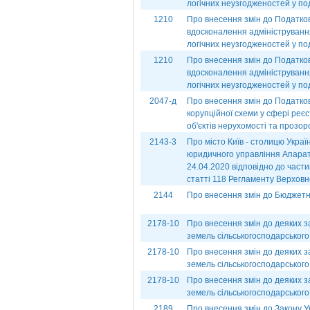
логічних неузгодженостей у под
1210
Про внесення змін до Податков
вдосконалення адміністрування
логічних неузгодженостей у по
1210
Про внесення змін до Податков
вдосконалення адміністрування
логічних неузгодженостей у под
2047-д
Про внесення змін до Податково
корупційної схеми у сфері реєст
об'єктів нерухомості та прозор
2143-3
Про місто Київ - столицю Укра
юридичного управління Апарат
24.04.2020 відповідно до части
статті 118 Регламенту Верховн
2144
Про внесення змін до Бюджетн
2178-10
Про внесення змін до деяких з
земель сільськогосподарського
2178-10
Про внесення змін до деяких з
земель сільськогосподарського
2178-10
Про внесення змін до деяких з
земель сільськогосподарського
2189
Про внесення змін до Закону У