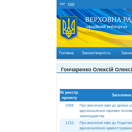
УКР
ENG
Головна
Законотворчість
Закон
Гончаренко Олексій Олекс
№ реєстр.
Заголовок
проекту
1009
Про внесення змін до деяких з
вдосконалення окремих полож
законодавства
1210
Про внесення змін до Податков
вдосконалення адміністрування