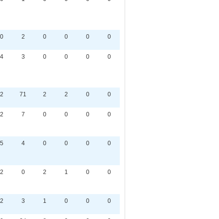
0
2
0
0
0
0
4
3
0
0
0
0
2
71
2
2
0
0
2
7
0
0
0
0
5
4
0
0
0
0
2
0
2
1
0
0
2
3
1
0
0
0