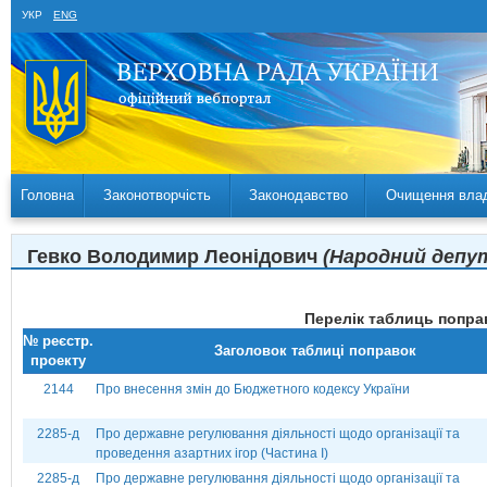
УКР
ENG
Головна
Законотворчість
Законодавство
Очищення вла
Гевко Володимир Леонідович
(Народний депут
Перелік таблиць поправ
№ реєстр.
Заголовок таблиці поправок
проекту
2144
Про внесення змін до Бюджетного кодексу України
2285-д
Про державне регулювання діяльності щодо організації та
проведення азартних ігор (Частина І)
2285-д
Про державне регулювання діяльності щодо організації та