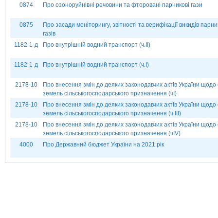
0874
Про озоноруйнівні речовини та фторовані парникові гази
0875
Про засади моніторингу, звітності та верифікації викидів парн
газів
1182-1-д
Про внутрішній водний транспорт (ч.ІІ)
1182-1-д
Про внутрішній водний транспорт (ч.І)
2178-10
Про внесення змін до деяких законодавчих актів України щодо 
земель сільськогосподарського призначення (чІ)
2178-10
Про внесення змін до деяких законодавчих актів України щодо 
земель сільськогосподарського призначення (ч ІІІ)
2178-10
Про внесення змін до деяких законодавчих актів України щодо 
земель сільськогосподарського призначення (чІV)
4000
Про Державний бюджет України на 2021 рік