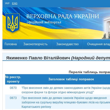
УКР
ENG
Головна
Законотворчість
Законодавство
Очищення вла
Якименко Павло Віталійович
(Народний депута
Перелік таблиць поправ
№ реєстр.
Заголовок таблиці поправок
проекту
0870
"Про внесення змін до деяких законодавчих актів України (щод
охорони фауни та флори згідно міжнародних угод)"
0873
Про внесення змін до деяких законів України щодо введення
заборони на суцільну вирубку ялицево-букових лісів на гірськи
Карпатського регіону