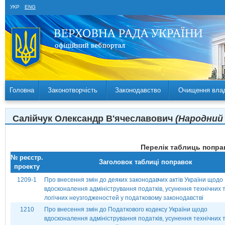
УКР
ENG
Головна
Законотворчість
Законодавство
Очищення вла
Салійчук Олександр В'ячеславович
(Народний 
Перелік таблиць поправ
№ реєстр.
Заголовок таблиці поправок
проекту
1209-1
Про внесення змін до деяких законодавчих актів України щодо
вдосконалення адміністрування податків, усунення технічних 
логічних неузгодженостей у податковому законодавстві
1210
Про внесення змін до Податкового кодексу України щодо
вдосконалення адміністрування податків, усунення технічних 