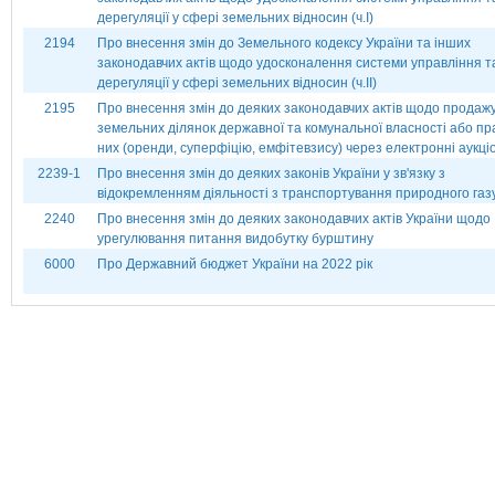
дерегуляції у сфері земельних відносин (ч.І)
2194
Про внесення змін до Земельного кодексу України та інших
законодавчих актів щодо удосконалення системи управління т
дерегуляції у сфері земельних відносин (ч.ІІ)
2195
Про внесення змін до деяких законодавчих актів щодо продаж
земельних ділянок державної та комунальної власності або пр
них (оренди, суперфіцію, емфітевзису) через електронні аукці
2239-1
Про внесення змін до деяких законів України у зв'язку з
відокремленням діяльності з транспортування природного газ
2240
Про внесення змін до деяких законодавчих актів України щодо
урегулювання питання видобутку бурштину
6000
Про Державний бюджет України на 2022 рік