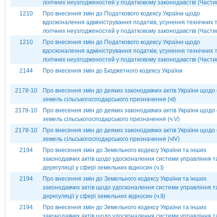
логічних неузгодженостей у податковому законодавстві (Частина
1210
Про внесення змін до Податкового кодексу України щодо
вдосконалення адміністрування податків, усунення технічних 
логічних неузгодженостей у податковому законодавстві (Частин
1210
Про внесення змін до Податкового кодексу України щодо
вдосконалення адміністрування податків, усунення технічних 
логічних неузгодженостей у податковому законодавстві (Частин
2144
Про внесення змін до Бюджетного кодексу України
2178-10
Про внесення змін до деяких законодавчих актів України щодо 
земель сільськогосподарського призначення (чІ)
2178-10
Про внесення змін до деяких законодавчих актів України щодо 
земель сільськогосподарського призначення (ч.V)
2178-10
Про внесення змін до деяких законодавчих актів України щодо 
земель сільськогосподарського призначення (чІV)
2194
Про внесення змін до Земельного кодексу України та інших
законодавчих актів щодо удосконалення системи управління т
дерегуляції у сфері земельних відносин (ч.І)
2194
Про внесення змін до Земельного кодексу України та інших
законодавчих актів щодо удосконалення системи управління т
дерегуляції у сфері земельних відносин (ч.ІІ)
2194
Про внесення змін до Земельного кодексу України та інших
законодавчих актів щодо удосконалення системи управління т