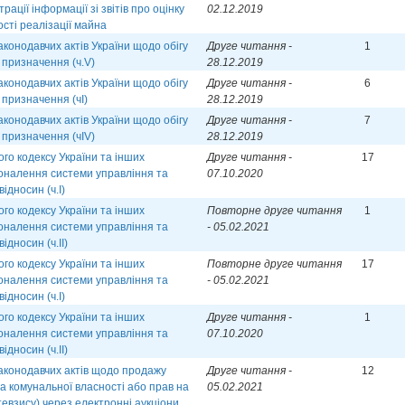
рації інформації зі звітів про оцінку
02.12.2019
ості реалізації майна
аконодавчих актів України щодо обігу
Друге читання -
1
 призначення (ч.V)
28.12.2019
аконодавчих актів України щодо обігу
Друге читання -
6
 призначення (чІ)
28.12.2019
аконодавчих актів України щодо обігу
Друге читання -
7
 призначення (чІV)
28.12.2019
го кодексу України та інших
Друге читання -
17
коналення системи управління та
07.10.2020
ідносин (ч.І)
го кодексу України та інших
Повторне друге читання
1
коналення системи управління та
- 05.02.2021
ідносин (ч.ІІ)
го кодексу України та інших
Повторне друге читання
17
коналення системи управління та
- 05.02.2021
ідносин (ч.І)
го кодексу України та інших
Друге читання -
1
коналення системи управління та
07.10.2020
ідносин (ч.ІІ)
аконодавчих актів щодо продажу
Друге читання -
12
а комунальної власності або прав на
05.02.2021
тевзису) через електронні аукціони