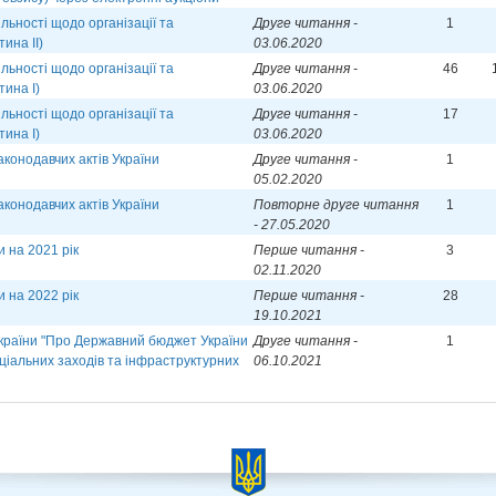
ьності щодо організації та
Друге читання -
1
ина ІІ)
03.06.2020
ьності щодо організації та
Друге читання -
46
тина І)
03.06.2020
ьності щодо організації та
Друге читання -
17
тина І)
03.06.2020
аконодавчих актів України
Друге читання -
1
05.02.2020
аконодавчих актів України
Повторне друге читання
1
- 27.05.2020
 на 2021 рік
Перше читання -
3
02.11.2020
 на 2022 рік
Перше читання -
28
19.10.2021
України "Про Державний бюджет України
Друге читання -
1
оціальних заходів та інфраструктурних
06.10.2021