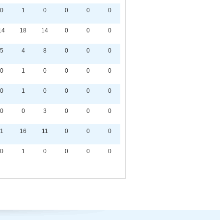
0
1
0
0
0
0
14
18
14
0
0
0
5
4
8
0
0
0
0
1
0
0
0
0
0
1
0
0
0
0
0
0
3
0
0
0
1
16
11
0
0
0
0
1
0
0
0
0