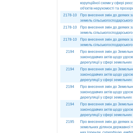
корупційної схеми у сфері реєст
об'єктів нерухомості та прозор
2178-10
Про внесення змін до деяких з
земель сільськогосподарського
2178-10
Про внесення змін до деяких з
земель сільськогосподарського
2178-10
Про внесення змін до деяких з
земель сільськогосподарського
2194
Про внесення змін до Земельно
законодавчих актів щодо удос
дерегуляції у сфері земельних в
2194
Про внесення змін до Земельно
законодавчих актів щодо удос
дерегуляції у сфері земельних в
2194
Про внесення змін до Земельно
законодавчих актів щодо удос
дерегуляції у сфері земельних в
2194
Про внесення змін до Земельно
законодавчих актів щодо удос
дерегуляції у сфері земельних в
2195
Про внесення змін до деяких з
земельних ділянок державної т
них (оренди, суперфіцію, емфі