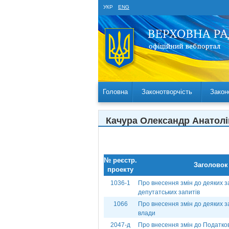
УКР
ENG
Головна
Законотворчість
Закон
Качура Олександр Анатол
№ реєстр.
Заголовок
проекту
1036-1
Про внесення змін до деяких з
депутатських запитів
1066
Про внесення змін до деяких 
влади
2047-д
Про внесення змін до Податково