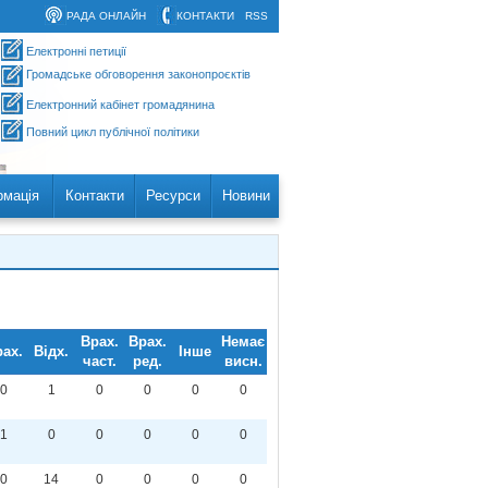
РАДА ОНЛАЙН
КОНТАКТИ
RSS
Електронні петиції
Громадське обговорення законопроєктів
Електронний кабінет громадянина
Повний цикл публічної політики
рмація
Контакти
Ресурси
Новини
Врах.
Врах.
Немає
ах.
Відх.
Інше
част.
ред.
висн.
0
1
0
0
0
0
1
0
0
0
0
0
0
14
0
0
0
0