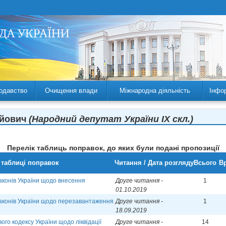
одавство
Очищення влади
Міжнародна діяльність
Інфо
ійович
(Народний депутат України IX скл.)
Перелік таблиць поправок, до яких були подані пропозиції
 таблиці поправок
Читання / Дата розгляду
Всього
Вр
аконів України щодо внесення
Друге читання -
1
01.10.2019
законів України щодо перезавантаження
Друге читання -
1
18.09.2019
го кодексу України щодо ліквідації
Друге читання -
14