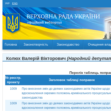
УКР
ENG
Головна
Законотворчість
Законодавство
Очищення вла
Колюх Валерій Вікторович
(Народний депутат 
Перелік таблиць поправ
№ реєстр.
Заголовок таблиці поправок
проекту
1009
Про внесення змін до деяких законодавчих актів України щодо
вдосконалення окремих положень кримінального процесуальн
законодавства
1009
Про внесення змін до деяких законодавчих актів України щодо
вдосконалення окремих положень кримінального процесуальн