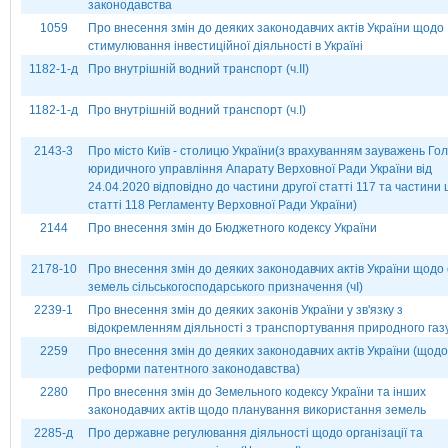
законодавства
1059
Про внесення змін до деяких законодавчих актів України щодо
стимулювання інвестиційної діяльності в Україні
1182-1-д
Про внутрішній водний транспорт (ч.ІІ)
1182-1-д
Про внутрішній водний транспорт (ч.І)
2143-3
Про місто Київ - столицю України(з врахуванням зауважень Го
юридичного управління Апарату Верховної Ради України від
24.04.2020 відповідно до частини другої статті 117 та частини
статті 118 Регламенту Верховної Ради України)
2144
Про внесення змін до Бюджетного кодексу України
2178-10
Про внесення змін до деяких законодавчих актів України щодо 
земель сільськогосподарського призначення (чІ)
2239-1
Про внесення змін до деяких законів України у зв'язку з
відокремленням діяльності з транспортування природного газ
2259
Про внесення змін до деяких законодавчих актів України (щодо
реформи патентного законодавства)
2280
Про внесення змін до Земельного кодексу України та інших
законодавчих актів щодо планування використання земель
2285-д
Про державне регулювання діяльності щодо організації та