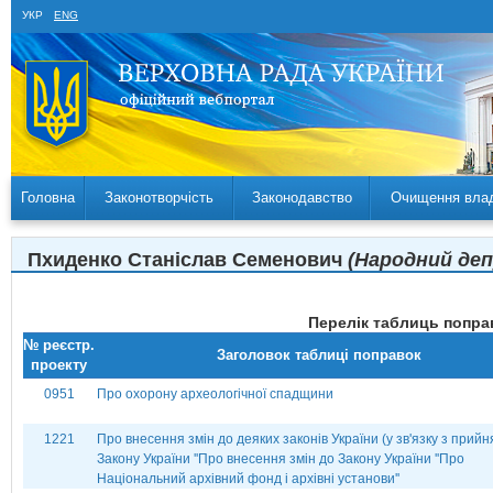
УКР
ENG
Головна
Законотворчість
Законодавство
Очищення вла
Пхиденко Станіслав Семенович
(Народний деп
Перелік таблиць поправ
№ реєстр.
Заголовок таблиці поправок
проекту
0951
Про охорону археологічної спадщини
1221
Про внесення змін до деяких законів України (у зв'язку з прий
Закону України ''Про внесення змін до Закону України ''Про
Національний архівний фонд і архівні установи''