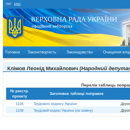
УКР
ENG
Головна
Законотворчість
Законодавство
Очищення вла
Клімов Леонід Михайлович
(Народний депутат 
Перелік таблиць поправ
№ реєстр.
Заголовок таблиці поправок
проекту
1108
Трудового кодексу України
Друге
1108
Трудовий кодекс України (на заміну)
Друге