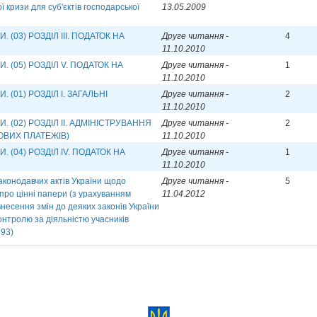
ї кризи для суб'єктів господарської
13.05.2009
(03) РОЗДІЛ ІІІ. ПОДАТОК НА
Друге читання -
4
11.10.2010
 (05) РОЗДІЛ V. ПОДАТОК НА
Друге читання -
1
11.10.2010
 (01) РОЗДІЛ І. ЗАГАЛЬНІ
Друге читання -
2
11.10.2010
 (02) РОЗДІЛ II. АДМІНІСТРУВАННЯ
Друге читання -
2
КОВИХ ПЛАТЕЖІВ)
11.10.2010
 (04) РОЗДІЛ ІV. ПОДАТОК НА
Друге читання -
1
11.10.2010
аконодавчих актів України щодо
Друге читання -
5
про цінні папери (з урахуванням
11.04.2012
несення змін до деяких законів України
нтролю за діяльністю учасників
493)