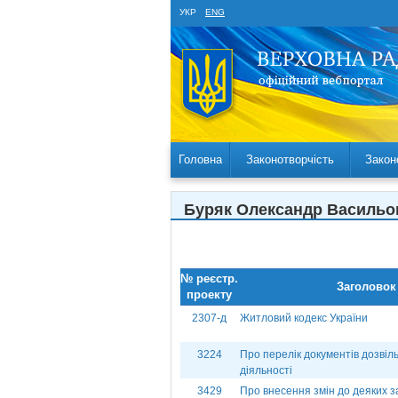
УКР
ENG
Головна
Законотворчість
Закон
Буряк Олександр Василь
№ реєстр.
Заголовок
проекту
2307-д
Житловий кодекс України
3224
Про перелік документів дозвіл
діяльності
3429
Про внесення змін до деяких за