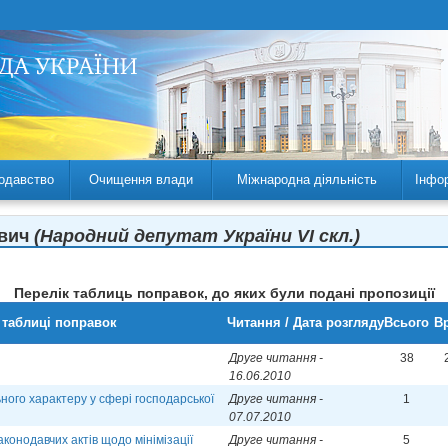
одавство
Очищення влади
Міжнародна діяльність
Інфо
ович
(Народний депутат України VI скл.)
Перелік таблиць поправок, до яких були подані пропозиції
 таблиці поправок
Читання / Дата розгляду
Всього
Вр
Друге читання -
38
16.06.2010
ьного характеру у сфері господарської
Друге читання -
1
07.07.2010
конодавчих актів щодо мінімізації
Друге читання -
5