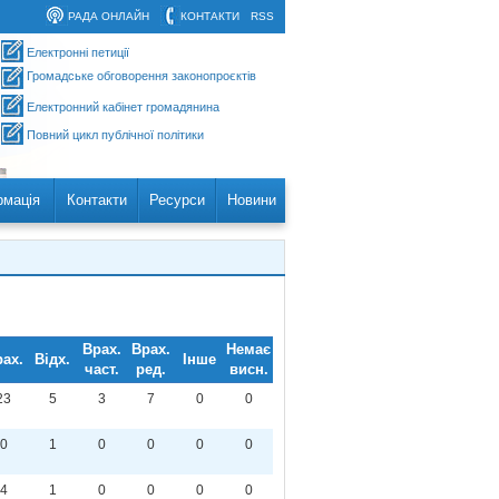
РАДА ОНЛАЙН
КОНТАКТИ
RSS
Електронні петиції
Громадське обговорення законопроєктів
Електронний кабінет громадянина
Повний цикл публічної політики
рмація
Контакти
Ресурси
Новини
Врах.
Врах.
Немає
ах.
Відх.
Інше
част.
ред.
висн.
23
5
3
7
0
0
0
1
0
0
0
0
4
1
0
0
0
0