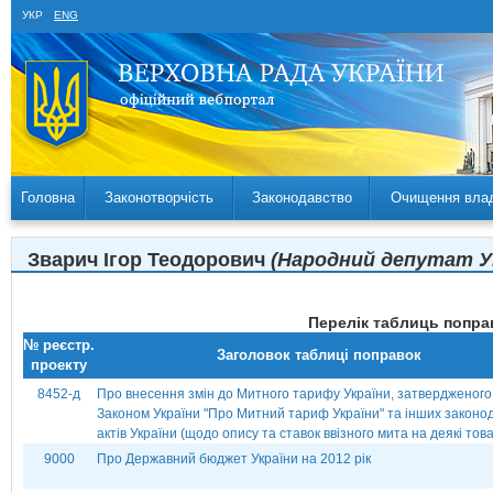
УКР
ENG
Головна
Законотворчість
Законодавство
Очищення вла
Зварич Ігор Теодорович
(Народний депутат Укр
Перелік таблиць поправ
№ реєстр.
Заголовок таблиці поправок
проекту
8452-д
Про внесення змін до Митного тарифу України, затвердженого
Законом України "Про Митний тариф України" та інших законо
актів України (щодо опису та ставок ввізного мита на деякі това
9000
Про Державний бюджет України на 2012 рік