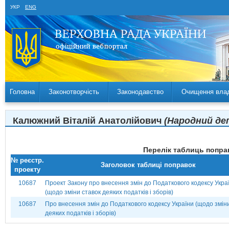
УКР
ENG
Головна
Законотворчість
Законодавство
Очищення вла
Калюжний Віталій Анатолійович
(Народний деп
Перелік таблиць поправ
№ реєстр.
Заголовок таблиці поправок
проекту
10687
Проект Закону про внесення змін до Податкового кодексу Укра
(щодо зміни ставок деяких податків і зборів)
10687
Про внесення змін до Податкового кодексу України (щодо змін
деяких податків і зборів)