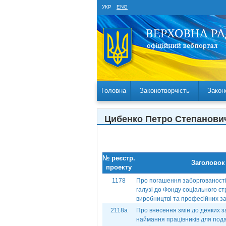
УКР
ENG
Головна
Законотворчість
Закон
Цибенко Петро Степанов
№ реєстр.
Заголовок
проекту
1178
Про погашення заборгованості
галузі до Фонду соціального с
виробництві та професійних з
2118а
Про внесення змін до деяких з
наймання працівників для под