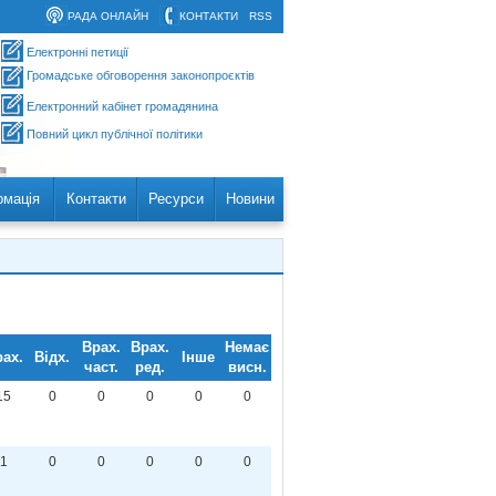
РАДА ОНЛАЙН
КОНТАКТИ
RSS
Електронні петиції
Громадське обговорення законопроєктів
Електронний кабінет громадянина
Повний цикл публічної політики
рмація
Контакти
Ресурси
Новини
Врах.
Врах.
Немає
ах.
Відх.
Інше
част.
ред.
висн.
15
0
0
0
0
0
1
0
0
0
0
0