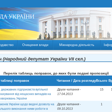
одавство
Очищення влади
Міжнародна діяльність
Інфо
ич
(Народний депутат України VII скл.)
Перелік таблиць поправок, до яких були подані пропозиції
 таблиці поправок
Читання / Дата розгляду
Всього
Вр
 державних підприємств вугільної
Друге читання -
15
трахування від нещасних випадків на
17.04.2013
ахворювань України
аконів України щодо видачі дозволу на
Друге читання -
1
альшого виконання ними роботи в
09.10.2013