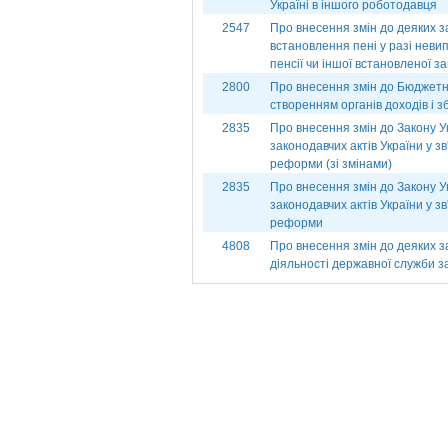
Україні в іншого роботодавця
2547
Про внесення змін до деяких з
встановлення пені у разі невип
пенсії чи іншої встановленої з
2800
Про внесення змін до Бюджетног
створенням органів доходів і з
2835
Про внесення змін до Закону У
законодавчих актів України у з
реформи (зі змінами)
2835
Про внесення змін до Закону У
законодавчих актів України у з
реформи
4808
Про внесення змін до деяких з
діяльності державної служби з