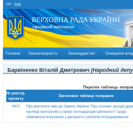
УКР
ENG
Головна
Законотворчість
Законодавство
Очищення вла
Барвіненко Віталій Дмитрович
(Народний депут
Перелік таблиць поправ
№ реєстр.
Заголовок таблиці поправок
проекту
0937
Про внесення змін до Закону України "Про основні засади дер
нагляду (контролю) у сфері господарської діяльності" щодо
обмеження втручання у діяльність суб'єктів господарювання