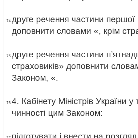
друге речення частини першої 
74.
доповнити словами «, крім стр
друге речення частини п’ятнад
75.
страховиків» доповнити словам
Законом, «.
4. Кабінету Міністрів України 
76.
чинності цим Законом:
підготувати і внести на розгля