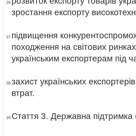
розвиток експорту товарів укр
26.
зростання експорту високотехно
підвищення конкурентоспроможн
27.
походження на світових ринка
українським експортерам під ча
захист українських експортерів
28.
втрат.
Стаття 3. Державна підтримка 
29.