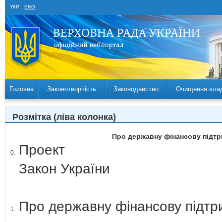
УКР
ENG
Головна
Законотворчість
Законодавство
Очищення вла
Розмітка (ліва колонка)
Про державну фінансову підтри
Проект
0.
Закон України
Про державну фінансову підтри
1.