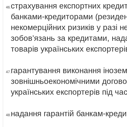
страхування експортних кредит
46.
банками-кредиторами (резиден
некомерційних ризиків у разі 
зобов’язань за кредитами, нада
товарів українських експортері
гарантування виконання інозе
47.
зовнішньоекономічними догово
українських експортерів під ча
надання гарантій банкам-кред
48.