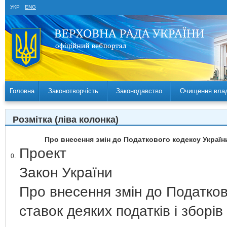
УКР
ENG
Головна
Законотворчість
Законодавство
Очищення вла
Розмітка (ліва колонка)
Про внесення змін до Податкового кодексу України
Проект
0.
Закон України
Про внесення змін до Податков
ставок деяких податків і зборів