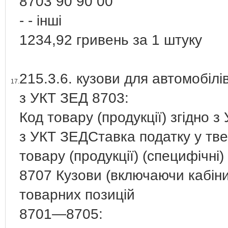
8703 90 90 00
- - інші
1234,92 гривень за 1 штуку
215.3.6. кузови для автомобілів
17.
з УКТ ЗЕД 8703:
Код товару (продукції) згідно з
з УКТ ЗЕДСтавка податку у твер
товару (продукції) (специфічні)
8707 Кузови (включаючи кабіни
товарних позицій
8701—8705: