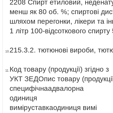
2208 Спирт етиловий, неденат
менш як 80 об. %; спиртові дис
шляхом перегонки, лікери та ін
1 літр 100-відсоткового спирту
215.3.2. тютюнові вироби, тют
10.
Код товару (продукції) згідно з
11.
УКТ ЗЕДОпис товару (продукції
специфічнаадвалорна
одиниця
виміруставкаодиниця вимі