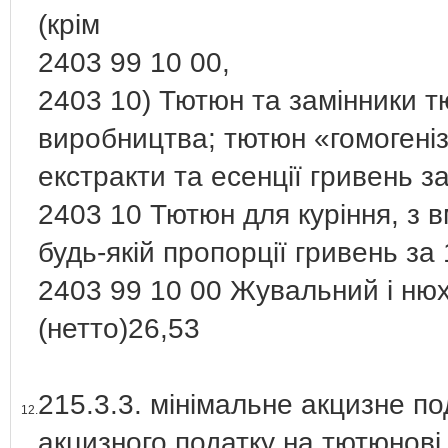
(крім
2403 99 10 00,
2403 10) Тютюн та замінники т
виробництва; тютюн «гомогені
екстракти та есенції гривень за
2403 10 Тютюн для куріння, з в
будь-якій пропорції гривень за 
2403 99 10 00 Жувальний і нюх
(нетто)26,53
215.3.3. мінімальне акцизне по
12.
акцизного податку на тютюнові