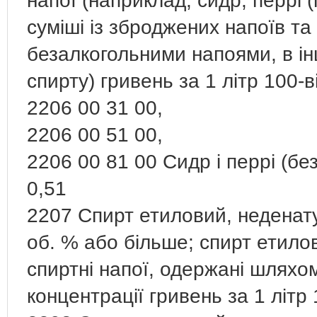
напої (наприклад, сидр, перрі 
суміші із зброджених напоїв та
безалкогольними напоями, в ін
спирту) гривень за 1 літр 100-
2206 00 31 00,
2206 00 51 00,
2206 00 81 00 Сидр і перрі (бе
0,51
2207 Спирт етиловий, неденат
об. % або більше; спирт етилов
спиртні напої, одержані шляхом
концентрації гривень за 1 літр