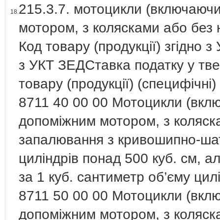
215.3.7. мотоцикли (включаюч
18.
мотором, з колясками або без 
Код товару (продукції) згідно з
з УКТ ЗЕДСтавка податку у твер
товару (продукції) (специфічні)
8711 40 00 00 Мотоцикли (вкл
допоміжним мотором, з коляск
запалювання з кривошипно-ша
циліндрів понад 500 куб. см, ал
за 1 куб. сантиметр об’єму цил
8711 50 00 00 Мотоцикли (вкл
допоміжним мотором, з коляск