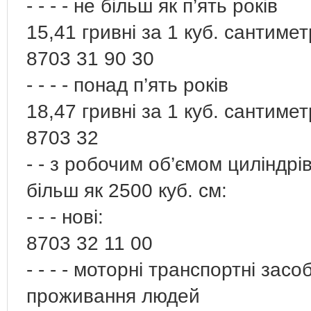
- - - - не більш як п’ять років
15,41 гривні за 1 куб. сантиме
8703 31 90 30
- - - - понад п’ять років
18,47 гривні за 1 куб. сантиме
8703 32
- - з робочим об’ємом циліндрі
більш як 2500 куб. см:
- - - нові:
8703 32 11 00
- - - - моторні транспортні зас
проживання людей