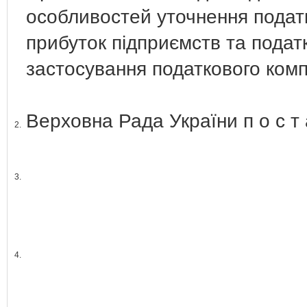
особливостей уточнення податк
прибуток підприємств та податк
застосування податкового ком
Верховна Рада України п о с т а
2.
3.
4.