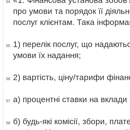
«1. Фінансова установа зобов
54.
про умови та порядок її діяльн
послуг клієнтам. Така інформа
1) перелік послуг, що надают
55.
умови їх надання;
2) вартість, ціну/тарифи фінан
56.
а) процентні ставки на вклади 
57.
б) будь-які комісії, збори, пла
58.