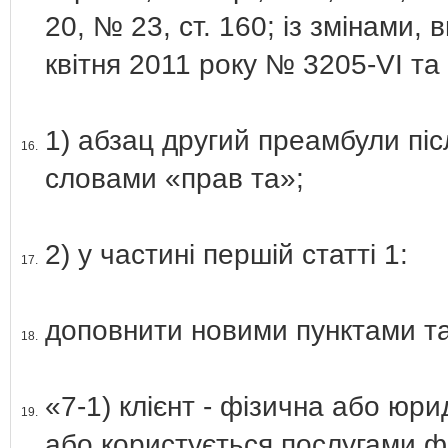
20, № 23, ст. 160; із змінами,
квітня 2011 року № 3205-VІ та 
1) абзац другий преамбули пі
16.
словами «прав та»;
2) у частині першій статті 1:
17.
доповнити новими пунктами та
18.
«7-1) клієнт - фізична або юр
19.
або користується послугами ф