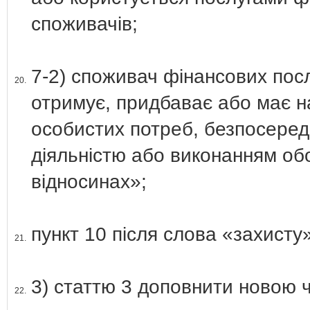
споживачів;
7-2) споживач фінансових посл
20.
отримує, придбаває або має н
особистих потреб, безпосеред
діяльністю або виконанням обо
відносинах»;
пункт 10 після слова «захист
21.
3) статтю 3 доповнити новою ч
22.