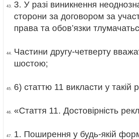
3. У разі виникнення неоднозн
43.
сторони за договором за участ
права та обов’язки тлумачать
Частини другу-четверту вважа
44.
шостою;
6) статтю 11 викласти у такій р
45.
«Стаття 11. Достовірність рек
46.
1. Поширення у будь-якій форм
47.