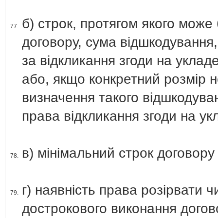
б) строк, протягом якого може
77.
договору, сума відшкодування,
за відкликання згоди на уклад
або, якщо конкретний розмір н
визначення такого відшкодуван
права відкликання згоди на ук
в) мінімальний строк договору
78.
г) наявність права розірвати 
79.
дострокового виконання догово