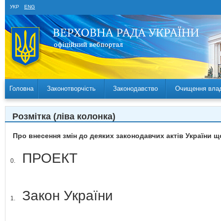
УКР
ENG
Головна
Законотворчість
Законодавство
Очищення вла
Розмітка (ліва колонка)
Про внесення змін до деяких законодавчих актів України 
ПРОЕКТ
0.
Закон України
1.