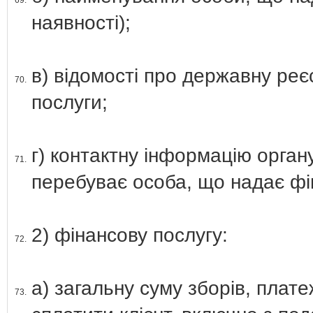
69.
наявності);
в) відомості про державну реє
70.
послуги;
г) контактну інформацію орган
71.
перебуває особа, що надає фі
2) фінансову послугу:
72.
а) загальну суму зборів, плате
73.