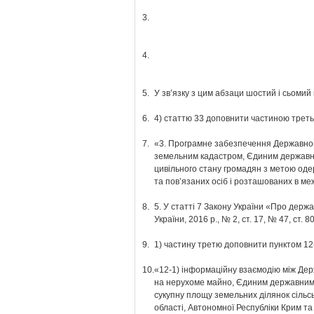
3.
4.
5.
У зв’язку з цим абзаци шостий і сьомий
6.
4) статтю 33 доповнити частиною третьо
7.
«3. Програмне забезпечення Державног
земельним кадастром, Єдиним державни
цивільного стану громадян з метою оде
та пов’язаних осіб і розташованих в ме
8.
5. У статті 7 Закону України «Про держ
України, 2016 р., № 2, ст. 17, № 47, ст. 80
9.
1) частину третю доповнити пунктом 12-
10.
«12-1) інформаційну взаємодію між Де
на нерухоме майно, Єдиним державним 
сукупну площу земельних ділянок сільсь
області, Автономної Республіки Крим та