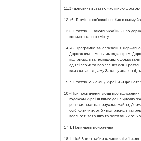
11.
2) доповнити статтю частиною шостою т
12.
«6. Термін «пов’язані особи» в цьому З
13.
6. Статтю 11 Закону України «Про держа
восьмою такого змісту:
14.
«8. Програмне забезпечення Державного
Державним земельним кадастром, Держа
підприємців та громадських формувань 
однієї особи та пов’язаних осіб і розта
вживається в цьому Законі у значенні, 
15.
7. Статтю 55 Закону України «Про нотар
16.
«При посвідченні угоди про відчуження
кодексом України вимог до набувачів пр
речових прав на нерухоме майно, Держа
осіб, фізичних осіб - підприємців та г
власності заявника та пов’язаних осіб в
17.
ІІ. Прикінцеві положення
18.
1. Цей Закон набирає чинності з 1 жовтн