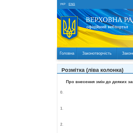
УКР
ENG
Головна
Законотворчість
Закон
Розмітка (ліва колонка)
Про внесення змін до деяких за
0.
1.
2.