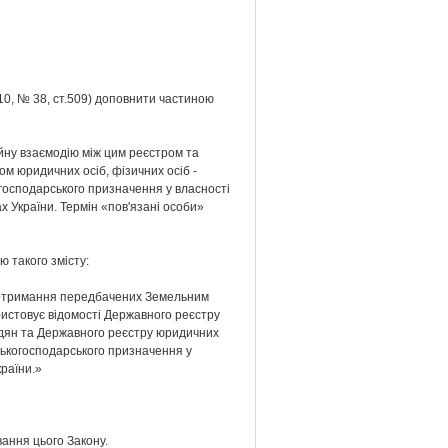
10, № 38, ст.509) доповнити частиною
йну взаємодію між цим реєстром та
 юридичних осіб, фізичних осіб -
господарського призначення у власності
ах України. Термін «пов'язані особи»
ю такого змісту:
є дотримання передбачених Земельним
ористовує відомості Державного реєстру
адян та Державного реєстру юридичних
ьськогосподарського призначення у
країни.»
вання цього Закону.