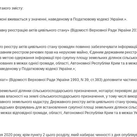
акого змісту:
аконі вживається у значенні, наведеному в Податковому кодексі України.».
вну реєстрацію актів цивільного стану» (Відомості Верховної Ради України 20
 реєстру актів цивільного стану громадян повинно забезпечувати інформаці
вним реєстром речових прав на нерухоме майно, Єдиним державним реєстром
з метою одержання інформації про сукупну площу земельних ділянок сільсько
шованих в межах однієї громади, області, Автономної Республіки Крим та в меж
наведеному у Податковому кодексі України.»;
іат» (Відомості Верховної Ради України 1993, N 39, ст.383) доповнити частино
 земельної ділянки сільськогосподарського призначення, нотаріус перевіря
ава власності на землі сільськогосподарського призначення, у тому числі вик
вного земельного кадастру, Державного реєстру актів цивільного стану гром
ромадських формувань для встановлення сукупної площі земельних ділянок сіл
 межах відповідної громади, області, Автономної Республіки Крим та в межах У
я 2020 року, крім пункту 2 цього розділу, який набирає чинності з дня опубліку