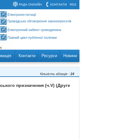
РАДА ОНЛАЙН
КОНТАКТИ
RSS
Електронні петиції
Громадське обговорення законопроєктів
Електронний кабінет громадянина
Повний цикл публічної політики
рмація
Контакти
Ресурси
Новини
Кількість абзаців -
24
ського призначення (ч.V) (Друге