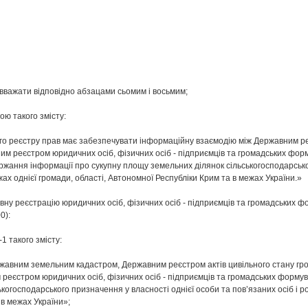
 вважати відповідно абзацами сьомим і восьмим;
ю такого змісту:
о реєстру прав має забезпечувати інформаційну взаємодію між Державним р
м реєстром юридичних осіб, фізичних осіб - підприємців та громадських фор
ржання інформації про сукупну площу земельних ділянок сільськогосподарсько
жах однієї громади, області, Автономної Республіки Крим та в межах України.»
авну реєстрацію юридичних осіб, фізичних осіб - підприємців та громадських 
0):
1 такого змісту:
ржавним земельним кадастром, Державним реєстром актів цивільного стану г
реєстром юридичних осіб, фізичних осіб - підприємців та громадських форму
когосподарського призначення у власності однієї особи та пов’язаних осіб і 
 в межах України»;