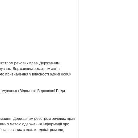
еєстром речових прав, Державним
мувань, Державним реєстром актів
го призначення у власності однієї особи
формувань» (Відомості Верховної Ради
ромадян, Державним реєстром речових прав
вань з метою одержання інформації про
розташованих в межах однієї громади,