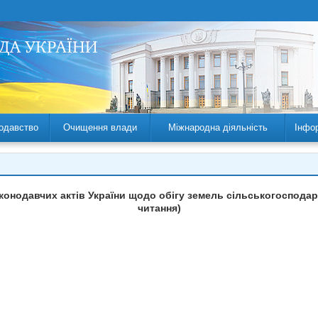
одавство
Очищення влади
Міжнародна діяльність
Інфо
конодавчих актів України щодо обігу земель сільськогосподар
читання)