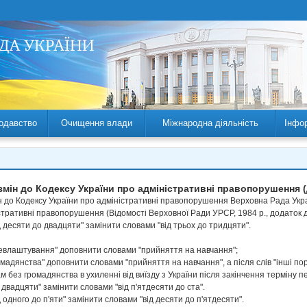
одавство
Очищення влади
Міжнародна діяльність
Інфо
змін до Кодексу України про адміністративні правопорушення (
 до Кодексу України про адміністративні правопорушення Верховна Рада Україн
істративні правопорушення (Відомості Верховної Ради УРСР, 1984 р., додаток до
ід десяти до двадцяти" замінити словами "від трьох до тридцяти".
рацевлаштування" доповнити словами "прийняття на навчання";
ромадянства" доповнити словами "прийняття на навчання", а після слів "інші п
 без громадянства в ухиленні від виїзду з України після закінчення терміну 
о двадцяти" замінити словами "від п'ятдесяти до ста".
ід одного до п'яти" замінити словами "від десяти до п'ятдесяти".