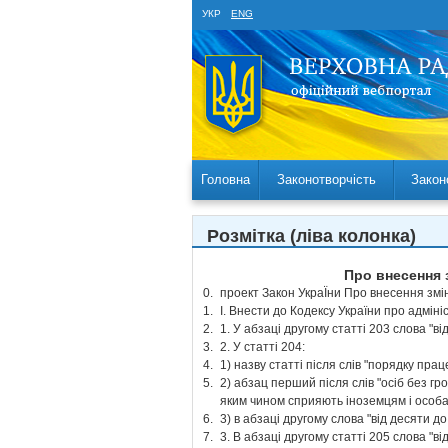
УКР
ENG
Головна
Законотворчість
Закон
Розмітка (ліва колонка)
Про внесення 
0.
проект Закон УкраЇни Про внесення змін
1.
І. Внести до Кодексу України про адмін
2.
1. У абзаці другому статті 203 слова "в
3.
2. У статті 204:
4.
1) назву статті після слів "порядку п
5.
2) абзац перший після слів "осіб без г
яким чином сприяють іноземцям і особам
6.
3) в абзаці другому слова "від десяти д
7.
3. В абзаці другому статті 205 слова "в