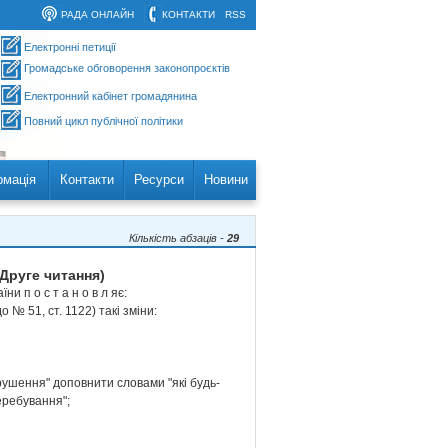
РАДА ОНЛАЙН
КОНТАКТИ
RSS
Електронні петиції
Громадське обговорення законопроєктів
Електронний кабінет громадянина
Повний цикл публічної політики
рмація
Контакти
Ресурси
Новини
Кількість абзаців -
29
Друге читання)
и п о с т а н о в л яє:
 № 51, ст. 1122) такі зміни:
орушення" доповнити словами "які будь-
перебування";