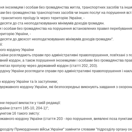
:
ня іноземцям і особам без громадянства житла, транспортних засобів та інш
ам без громадянства транспортних засобів чи інших послуг на порушення вст
л транзитного проїзду їх через територію України, -
десяти до ста неоподатковуваних мінімумів доходів громадян.
 особам без громадянства на порушення встановлених правил перебування іно
ериторію України, -
десяти до двохсот неоподатковуваних мінімумів доходів громадян".
ії:
ного кордону України
раїни розглядають справи про адміністративні правопорушення, пов'язані з
вний кордон, а також порушення іноземцями і особами без громадянства прави
пунктах пропуску через державний кордон (статті 202, 203).
кордону України розглядати справи про адміністративні правопорушення і нак
 кордону України та їх заступники;
державного кордону України, які безпосередньо виконують завдання з охорони
ини першої викласти у такій редакції:
раїни (статті 185-10, 204-1)";
пунктом 16 такого змісту:
ржавного кордону України (стаття 203 - про порушення, виявлені поза пунктам
підрозділу Прикордонних військ України" замінити словами "підрозділу органу 