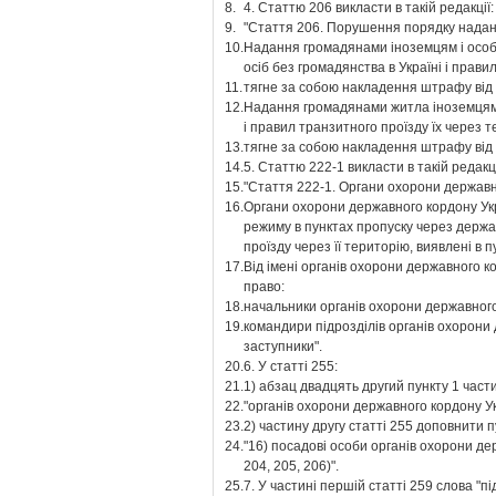
8.
4. Статтю 206 викласти в такій редакції
9.
"Стаття 206. Порушення порядку надан
10.
Надання громадянами іноземцям і особ
осіб без громадянства в Україні і прави
11.
тягне за собою накладення штрафу від 
12.
Надання громадянами житла іноземцям і
і правил транзитного проїзду їх через т
13.
тягне за собою накладення штрафу від 
14.
5. Статтю 222-1 викласти в такій редакц
15.
"Стаття 222-1. Органи охорони держав
16.
Органи охорони державного кордону Ук
режиму в пунктах пропуску через держа
проїзду через її територію, виявлені в 
17.
Від імені органів охорони державного 
право:
18.
начальники органів охорони державного
19.
командири підрозділів органів охорони 
заступники".
20.
6. У статті 255:
21.
1) абзац двадцять другий пункту 1 част
22.
"органів охорони державного кордону Ук
23.
2) частину другу статті 255 доповнити 
24.
"16) посадові особи органів охорони де
204, 205, 206)".
25.
7. У частині першій статті 259 слова "