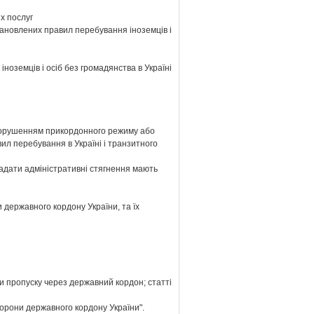
их послуг
ановлених правил перебування іноземців і
земців і осіб без громадянства в Україні
 порушенням прикордонного режиму або
л перебування в Україні і транзитного
ладати адміністративні стягнення мають
 державного кордону України, та їх
и пропуску через державний кордон; статті
охорони державного кордону України".