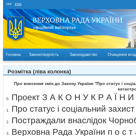
УКР
ENG
Головна
Законотворчість
Законодавство
Очищення вла
Розмітка (ліва колонка)
Про внесення змін до Закону України ''Про статус і со
катастро
Проект З А К О Н У К Р А Ї Н 
0.
Про статус і соціальний захист
1.
Постраждали внаслідок Чорно
2.
Верховна Рада України п о с т 
3.