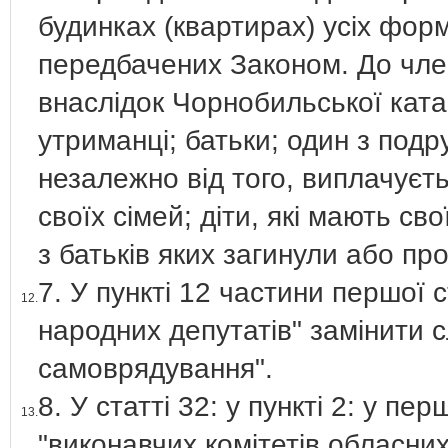
будинках (квартирах) усіх фор
передбачених Законом. До член
внаслідок Чорнобильської ката
утриманці; батьки; один з подр
незалежно від того, виплачуєтьс
своїх сімей; діти, які мають сво
з батьків яких загинули або пр
7. У пункті 12 частини першої 
12.
народних депутатів" замінити 
самоврядування".
8. У статті 32: у пункті 2: у п
13.
"виконавчих комітетів обласних