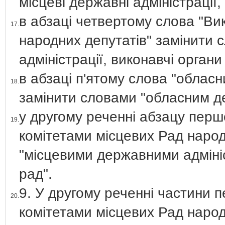
місцеві державні адміністрації
в абзаці четвертому слова "Ви
17.
народних депутатів" замінити 
адміністрації, виконавчі орган
в абзаці п'ятому слова "облас
18.
замінити словами "обласним д
у другому реченні абзацу перш
19.
комітетами місцевих Рад народ
"місцевими державними адміні
рад".
9. У другому реченні частини 
20.
комітетами місцевих Рад народ