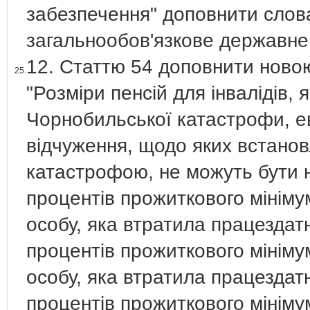
забезпечення" доповнити слова
загальнообов'язкове державне
12. Статтю 54 доповнити новою
25.
"Розміри пенсій для інвалідів, я
Чорнобильської катастрофи, ев
відчуження, щодо яких встанов
катастрофою, не можуть бути ни
процентів прожиткового мініму
особу, яка втратила працездатніс
процентів прожиткового мініму
особу, яка втратила працездатніс
процентів прожиткового мініму