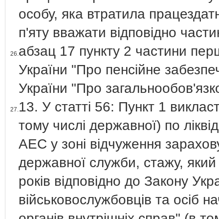
особу, яка втратила працездатн
п'яту вважати відповідно част
абзац 17 пункту 2 частини перш
26.
України "Про пенсійне забезпе
України "Про загальнообов'яз
13. У статті 56: Пункт 1 виклас
27.
тому числі державної) по ліквід
АЕС у зоні відчуження зарахов
державної служби, стажу, який
років відповідно до Закону Укр
військовослужбовців та осіб н
органів внутрішніх справ" (в то