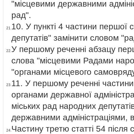
"місцевими державними адміні
рад".
10. У пункті 4 частини першої 
21.
депутатів" замінити словом "р
У першому реченні абзацу перш
22.
слова "місцевими Радами наро
"органами місцевого самовряд
11. У першому реченні частини
23.
органами державної адміністра
міських рад народних депутаті
державними адміністраціями, 
Частину третю статті 54 після 
24.