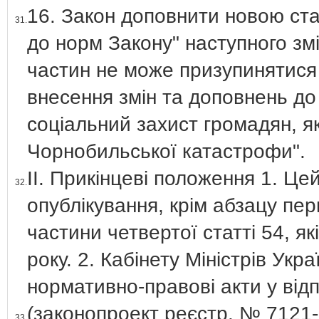
16. Закон доповнити новою ста
31.
до норм Закону" наступного зміс
частин не може призупинятися 
внесення змін та доповнень до 
соціальний захист громадян, я
Чорнобильської катастрофи".
ІІ. Прикінцеві положення 1. Це
32.
опублікування, крім абзацу пер
частини четвертої статті 54, як
року. 2. Кабінету Міністрів Укр
нормативно-правові акти у від
(законопроект реєстр. № 7121-
33.