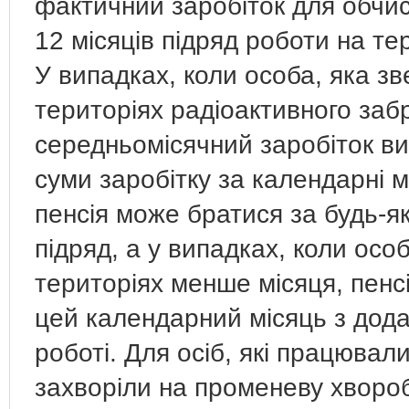
фактичний заробіток для обчис
12 місяців підряд роботи на те
У випадках, коли особа, яка з
територіях радіоактивного заб
середньомісячний заробіток ви
суми заробітку за календарні мі
пенсія може братися за будь-як
підряд, а у випадках, коли ос
територіях менше місяця, пенс
цей календарний місяць з дода
роботі. Для осіб, які працювал
захворіли на променеву хвороб