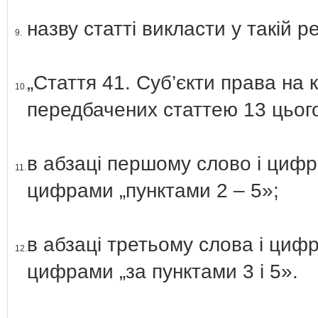
назву статті викласти у такій ре
9.
„Стаття 41. Суб’єкти права на 
10.
передбачених статтею 13 цьог
в абзаці першому слово і цифри
11.
цифрами „пунктами 2 – 5»;
в абзаці третьому слова і цифр
12.
цифрами „за пунктами 3 і 5».