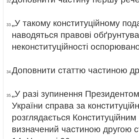
32.
„У такому конституційному под
33.
наводяться правові обґрунтув
неконституційності оспорювано
Доповнити статтю частиною дру
34.
„У разі зупинення Президентом 
35.
України справа за конституці
розглядається Конституційним 
визначений частиною другою ст