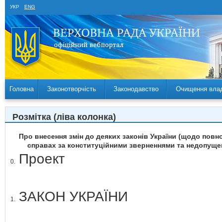
УКР
ENG
Головна
Законотворчість
Законодавство
Очищення вла
Розмітка (ліва колонка)
Про внесення змін до деяких законів України (щодо пов
справах за конституційними зверненнями та недопущен
Проект
0.
ЗАКОН УКРАЇНИ
1.