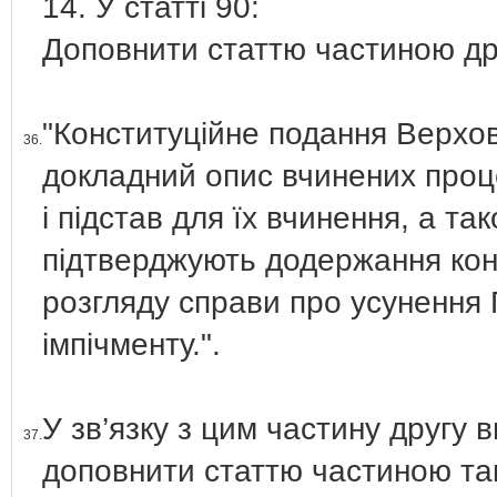
14. У статті 90:
Доповнити статтю частиною дру
"Конституційне подання Верхов
36.
докладний опис вчинених проце
і підстав для їх вчинення, а та
підтверджують додержання конс
розгляду справи про усунення 
імпічменту.".
У зв’язку з цим частину другу
37.
доповнити статтю частиною так