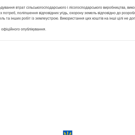
кодування втрат сільськогосподарського і лісогосподарського виробництва, ви
их потреб, поліпшення відповідних угідь, охорону земель відповідно до розро
ль та інших робіт із землеустрою. Використання цих коштів на інші цілі не доп
о офіційного опублікування.