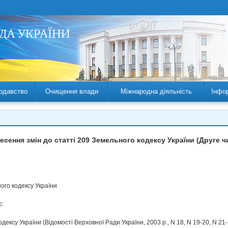
одавство
Очищення влади
Міжнародна діяльність
Інфо
есення змін до статті 209 Земельного кодексу України (Друге ч
ого кодексу України
є:
дексу України (Відомості Верховної Ради України, 2003 р., N 18, N 19-20, N 21-2