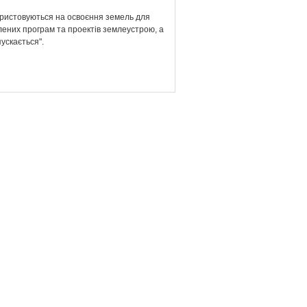
користовуються на освоєння земель для
блених програм та проектів землеустрою, а
ускається".