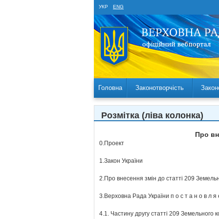
УКР
ENG
Головна
Законотворчість
Закон
Розмітка (ліва колонка)
Про вн
0.
Проект
1.
Закон України
2.
Про внесення змін до статті 209 Земельн
3.
Верховна Рада України п о с т а н о в л я 
4.
1. Частину другу статті 209 Земельного ко