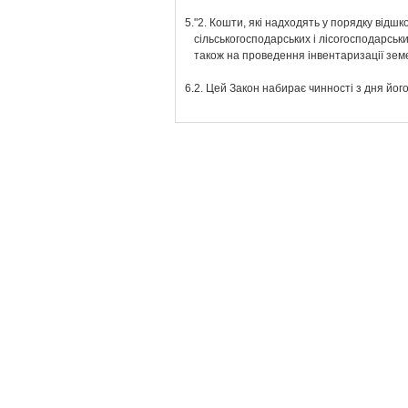
5.
"2. Кошти, які надходять у порядку відш
сільськогосподарських і лісогосподарськ
також на проведення інвентаризації земе
6.
2. Цей Закон набирає чинності з дня йог