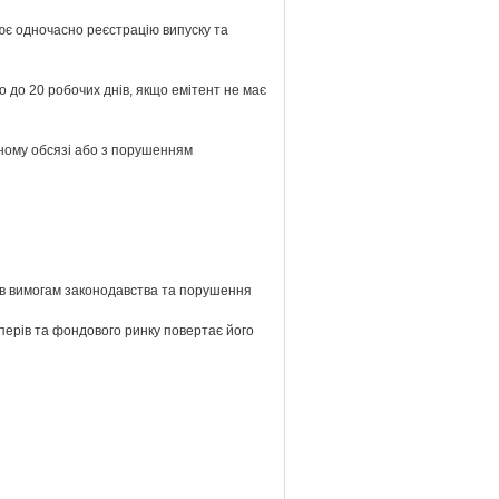
снює одночасно реєстрацію випуску та
о до 20 робочих днів, якщо емітент не має
овному обсязі або з порушенням
нтів вимогам законодавства та порушення
аперів та фондового ринку повертає його