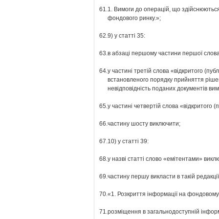
61.
1. Вимоги до операцій, що здійснюютьс
фондового ринку.»;
62.
9) у статті 35:
63.
в абзаці першому частини першої слова 
64.
у частині третій слова «відкритого (пу
встановленого порядку прийняття рішен
невідповідність поданих документів ви
65.
у частині четвертій слова «відкритого (
66.
частину шосту виключити;
67.
10) у статті 39:
68.
у назві статті слово «емітентами» викл
69.
частину першу викласти в такій редакції
70.
«1. Розкриття інформації на фондовому
71.
розміщення в загальнодоступній інформа