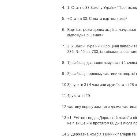
4.
1. Статтю 33 Закону України “Про господ
5.
«Стаття 33. Сплата вартості акцій
6.
Вартість розміщених акцій сплачується
відповідне рішення».
7.
2. У Законі України «Про цінні папери та
236, № 49, ст. 733; із змінами, внесени
8.
1) в абзаці дванадцятому статті 1 слова
9.
2) в абзаці першому частини четвертої 
10.
3) пункти 3 і 4 частини другої статті 2
11.
4) у статті 29:
12.
частину першу замінити двома частинам
13.
«1. Емітент подає Державній комісії з ц
не пізніше ніж протягом 60 днів після
14.
2. Державна комісія з цінних паперів та