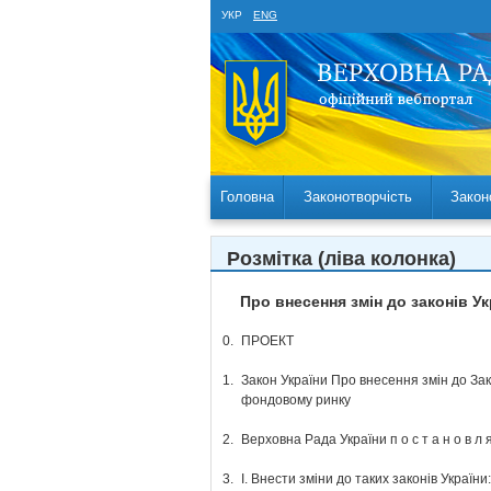
УКР
ENG
Головна
Законотворчість
Закон
Розмітка (ліва колонка)
Про внесення змін до законів У
0.
ПРОЕКТ
1.
Закон України Про внесення змін до Зак
фондовому ринку
2.
Верховна Рада України п о с т а н о в л я
3.
І. Внести зміни до таких законів України: