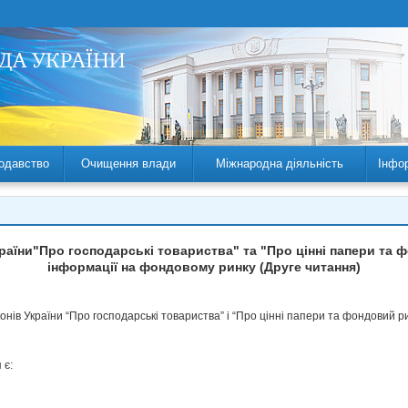
одавство
Очищення влади
Міжнародна діяльність
Інфо
країни"Про господарські товариства" та "Про цінні папери т
інформації на фондовому ринку (Друге читання)
онів України “Про господарські товариства” і “Про цінні папери та фондовий 
 є: