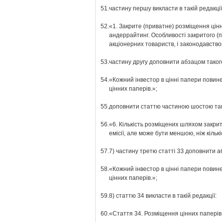
51.
частину першу викласти в такій редакції
52.
«1. Закрите (приватне) розміщення цін
андеррайтинг. Особливості закритого (
акціонерних товариств, і законодавство
53.
частину другу доповнити абзацом такого
54.
«Кожний інвестор в цінні папери повине
цінних паперів.»;
55.
доповнити статтю частиною шостою так
56.
«6. Кількість розміщених шляхом закрит
емісії, але може бути меншою, ніж кількіс
57.
7) частину третю статті 33 доповнити а
58.
«Кожний інвестор в цінні папери повине
цінних паперів.»;
59.
8) статтю 34 викласти в такій редакції:
60.
«Стаття 34. Розміщення цінних папері