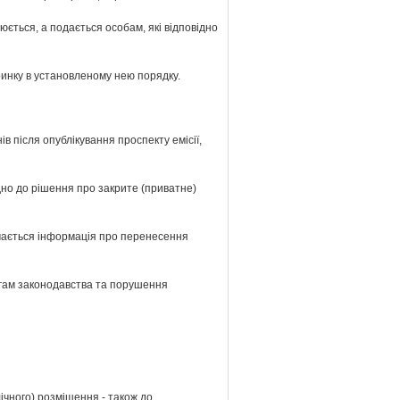
юється, а подається особам, які відповідно
 ринку в установленому нею порядку.
ів після опублікування проспекту емісії,
ідно до рішення про закрите (приватне)
лючається інформація про перенесення
могам законодавства та порушення
лічного) розміщення - також до