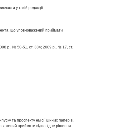
икласти у такій редакції:
ітента, що уповноважений приймати
8 р., № 50-51, ст. 384; 2009 р., № 17, ст.
ипуску та проспекту емісії цінних паперів,
новажений приймати відповідне рішення.