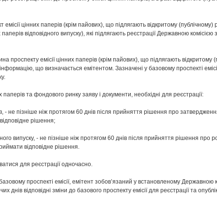
 емісії цінних паперів (крім пайових), що підлягають відкритому (публічному
их паперів відповідного випуску), які підлягають реєстрації Державною комісією
ина проспекту емісії цінних паперів (крім пайових), що підлягають відкритому 
інформацію, що визначається емітентом. Зазначені у базовому проспекті емісі
у.
х паперів та фондового ринку заяву і документи, необхідні для реєстрації:
ів, - не пізніше ніж протягом 60 днів після прийняття рішення про затвердженн
відповідне рішення;
дного випуску, - не пізніше ніж протягом 60 днів після прийняття рішення про 
риймати відповідне рішення.
ватися для реєстрації одночасно.
у базовому проспекті емісії, емітент зобов’язаний у встановленому Державною 
х днів відповідні зміни до базового проспекту емісії для реєстрації та опублік