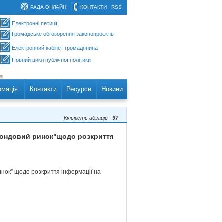
РАДА ОНЛАЙН
КОНТАКТИ
RSS
Електронні петиції
Громадське обговорення законопроєктів
Електронний кабінет громадянина
Повний цикл публічної політики
рмація
Контакти
Ресурси
Новини
Кількість абзаців -
97
а фондовий ринок"щодо розкриття
ринок” щодо розкриття інформації на