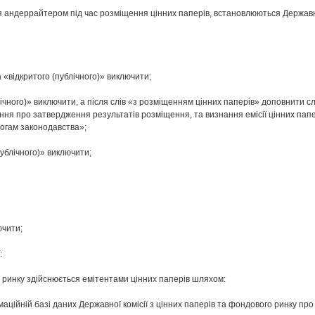
я андеррайтером під час розміщення цінних паперів, встановлюються Державно
«відкритого (публічного)» виключити;
блічного)» виключити, а після слів «з розміщенням цінних паперів» доповнити
ня про затвердження результатів розміщення, та визнання емісії цінних папе
могам законодавства»;
публічного)» виключити;
ючити;
:
 ринку здійснюється емітентами цінних паперів шляхом:
ційній базі даних Державної комісії з цінних паперів та фондового ринку про 