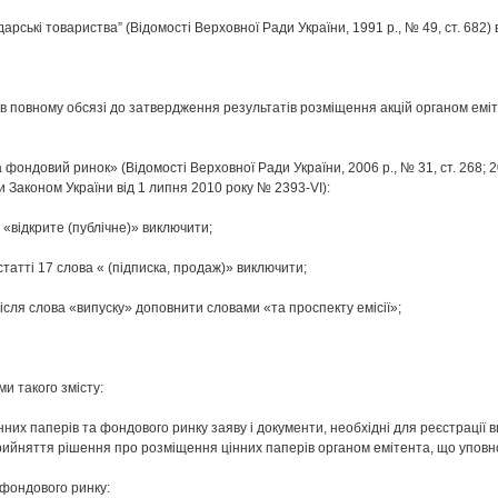
арські товариства” (Відомості Верховної Ради України, 1991 р., № 49, ст. 682) в
 в повному обсязі до затвердження результатів розміщення акцій органом ем
 фондовий ринок» (Відомості Верховної Ради України, 2006 р., № 31, ст. 268; 200
ми Законом України від 1 липня 2010 року № 2393-VІ):
 «відкрите (публічне)» виключити;
статті 17 слова « (підписка, продаж)» виключити;
8 після слова «випуску» доповнити словами «та проспекту емісії»;
и такого змісту:
інних паперів та фондового ринку заяву і документи, необхідні для реєстрації в
 прийняття рішення про розміщення цінних паперів органом емітента, що упов
 фондового ринку: