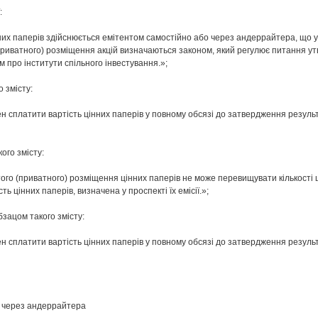
:
них паперів здійснюється емітентом самостійно або через андеррайтера, що у
приватного) розміщення акцій визначаються законом, який регулює питання ут
м про інститути спільного інвестування.»;
 змісту:
н сплатити вартість цінних паперів у повному обсязі до затвердження резуль
ого змісту:
ого (приватного) розміщення цінних паперів не може перевищувати кількості ці
ть цінних паперів, визначена у проспекті їх емісії.»;
бзацом такого змісту:
н сплатити вартість цінних паперів у повному обсязі до затвердження резуль
в через андеррайтера