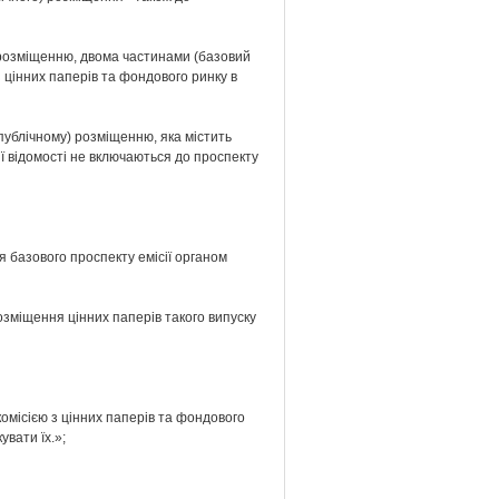
) розміщенню, двома частинами (базовий
 з цінних паперів та фондового ринку в
(публічному) розміщенню, яка містить
ї відомості не включаються до проспекту
я базового проспекту емісії органом
розміщення цінних паперів такого випуску
комісією з цінних паперів та фондового
увати їх.»;