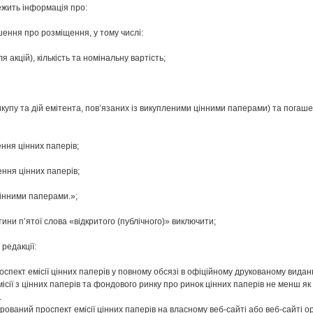
ежить інформація про:
шення про розміщення, у тому числі:
я акцій), кількість та номінальну вартість;
икупу та дій емітента, пов’язаних із викупленими цінними паперами) та погаше
ння цінних паперів;
ення цінних паперів;
цінними паперами.»;
стини п’ятої слова «відкритого (публічного)» виключити;
 редакції:
роспект емісії цінних паперів у повному обсязі в офіційному друкованому вида
сії з цінних паперів та фондового ринку про ринок цінних паперів не менш як 
.
ований проспект емісії цінних паперів на власному веб-сайті або веб-сайті орг