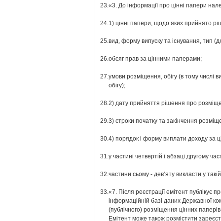
23.
«3. До інформації про цінні папери нал
24.
1) цінні папери, щодо яких прийнято рі
25.
вид, форму випуску та існування, тип (дл
26.
обсяг прав за цінними паперами;
27.
умови розміщення, обігу (в тому числі в
обігу);
28.
2) дату прийняття рішення про розміще
29.
3) строки початку та закінчення розміщ
30.
4) порядок і форму виплати доходу за 
31.
у частині четвертій і абзаці другому ча
32.
частини сьому - дев’яту викласти у такій
33.
«7. Після реєстрації емітент публікує п
інформаційній базі даних Державної комі
(публічного) розміщення цінних паперів
Емітент може також розмістити зареєстр