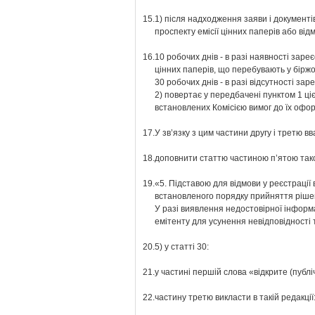
15.
1) після надходження заяви і документів
проспекту емісії цінних паперів або від
16.
10 робочих днів - в разі наявності зар
цінних паперів, що перебувають у біржо
30 робочих днів - в разі відсутності зар
2) повертає у передбачені пунктом 1 ці
встановлених Комісією вимог до їх офо
17.
У зв’язку з цим частини другу і третю 
18.
доповнити статтю частиною п’ятою тако
19.
«5. Підставою для відмови у реєстрації
встановленого порядку прийняття ріше
У разі виявлення недостовірної інформа
емітенту для усунення невідповідності т
20.
5) у статті 30:
21.
у частині першій слова «відкрите (публ
22.
частину третю викласти в такій редакції