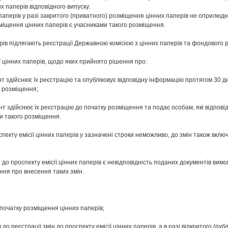
 паперів відповідного випуску.
паперів у разі закритого (приватного) розміщення цінних паперів не оприлюдн
міщення цінних паперів є учасниками такого розміщення.
перів підлягають реєстрації Державною комісією з цінних паперів та фондового
ії цінних паперів, щодо яких прийнято рішення про:
нт здійснює їх реєстрацію та опубліковує відповідну інформацію протягом 30 дн
у розміщення;
нт здійснює їх реєстрацію до початку розміщення та подає особам, які відпов
и такого розміщення.
спекту емісії цінних паперів у зазначені строки неможливо, до змін також вк
н до проспекту емісії цінних паперів є невідповідність поданих документів ви
ня про внесення таких змін.
я початку розміщення цінних паперів;
о реєстрації змін до проспекту емісії цінних паперів, а в разі відкритого (пуб