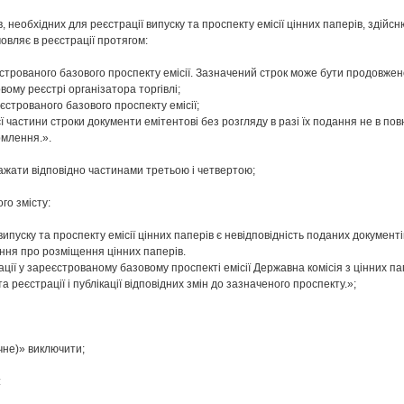
, необхідних для реєстрації випуску та проспекту емісії цінних паперів, здій
мовляє в реєстрації протягом:
еєстрованого базового проспекту емісії. Зазначений строк може бути продовжен
вому реєстрі організатора торгівлі;
еєстрованого базового проспекту емісії;
єї частини строки документи емітентові без розгляду в разі їх подання не в п
рмлення.».
вважати відповідно частинами третьою і четвертою;
го змісту:
 випуску та проспекту емісії цінних паперів є невідповідність поданих докуме
ння про розміщення цінних паперів.
ції у зареєстрованому базовому проспекті емісії Державна комісія з цінних п
а реєстрації і публікації відповідних змін до зазначеного проспекту.»;
ічне)» виключити;
: