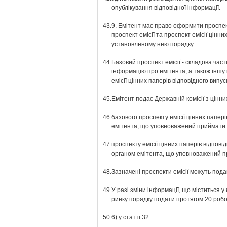
опублікування відповідної інформації.
43.
9. Емітент має право оформити проспект
проспект емісії та проспект емісії цінн
установленому нею порядку.
44.
Базовий проспект емісії - складова част
інформацію про емітента, а також іншу 
емісії цінних паперів відповідного випуск
45.
Емітент подає Державній комісії з цінни
46.
базового проспекту емісії цінних папер
емітента, що уповноважений приймати 
47.
проспекту емісії цінних паперів відпові
органом емітента, що уповноважений п
48.
Зазначені проспекти емісії можуть пода
49.
У разі зміни інформації, що міститься 
ринку порядку подати протягом 20 робочи
50.
6) у статті 32: