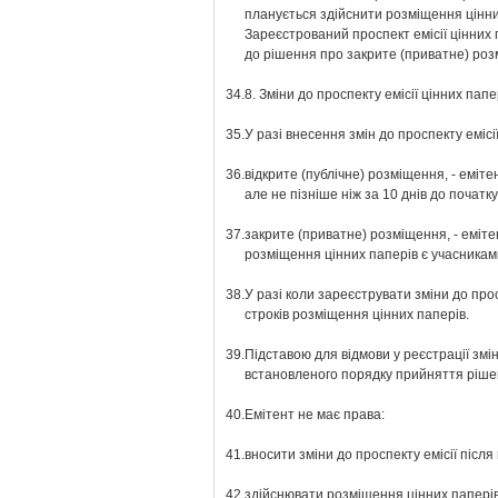
планується здійснити розміщення цінних
Зареєстрований проспект емісії цінних 
до рішення про закрите (приватне) роз
34.
8. Зміни до проспекту емісії цінних па
35.
У разі внесення змін до проспекту еміс
36.
відкрите (публічне) розміщення, - еміте
але не пізніше ніж за 10 днів до початк
37.
закрите (приватне) розміщення, - еміте
розміщення цінних паперів є учасникам
38.
У разі коли зареєструвати зміни до про
строків розміщення цінних паперів.
39.
Підставою для відмови у реєстрації змі
встановленого порядку прийняття рішен
40.
Емітент не має права:
41.
вносити зміни до проспекту емісії післ
42.
здійснювати розміщення цінних паперів д