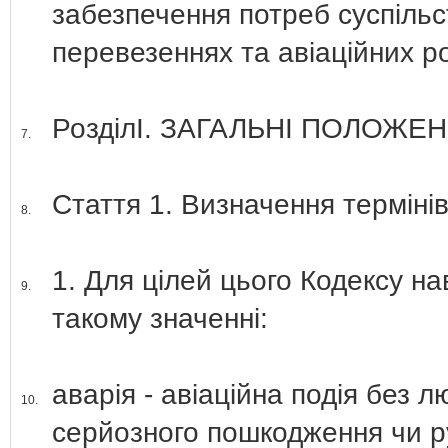
забезпечення потреб суспільст
перевезеннях та авіаційних р
РозділІ. ЗАГАЛЬНІ ПОЛОЖЕ
7.
Стаття 1. Визначення терміні
8.
1. Для цілей цього Кодексу н
9.
такому значенні:
аварія - авіаційна подія без 
10.
серйозного пошкодження чи р