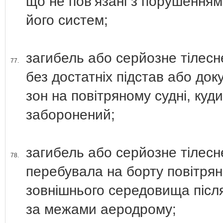
що не пов’язані з порушенням
його систем;
загибель або серйозне тілес
77.
без достатніх підстав або до
зон на повітряному судні, ку
заборонений;
загибель або серйозне тілес
78.
перебувала на борту повітряно
зовнішнього середовища післ
за межами аеродрому;