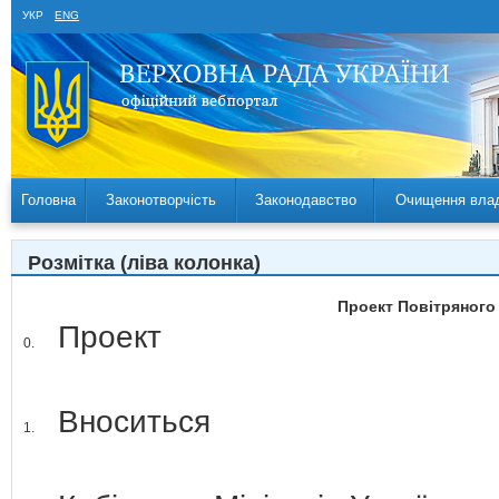
УКР
ENG
Головна
Законотворчість
Законодавство
Очищення вла
Розмітка (ліва колонка)
Проект Повітряного 
Проект
0.
Вноситься
1.