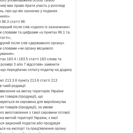
(його уповноважена особа та/або
ик) має право брати участь у розгляді
ь, про що він зазначає у поданих
ннях».
і 96.3 статті 96:
перший після слів «одного із зазначених»
и словами та цифрами «у пунктах 96.1 та
статті»;
другий після слів «державного органу»
и словами «чи органу місцевого
ування».
ктах 183.4 і 183.5 статті 183 слова та
розмірі 3 або 7 відсотків» замінити
«що передбачає сплату податку на додану
.
нкт 213.3.6 пункту 213.6 статті 213
 такій редакції:
 ввезення на митну територію України
их товарів (продукції), що
овуються як сировина для виробництва
их товарів (продукції), за умови
о виготовлення з такої сировини готової
 на митній території України, з якої
ься акцизний податок або продукція
ься на експорт та пред'явлення органу