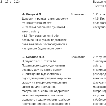
13—17, ст. 112)
Верховної
112) такі 
-1-
Пінчук А.П.
Враховано
1. Статтю
Доповнити розділ І законопроекту
«4.5. При
пунктом такого змісту:
податкови
«Статтю 4 доповнити пунктом 4.5
наступно
такого змісту
«4.5. При встановленні або
розширенні існуючих податкових
пільг такі пільги застосовуються з
наступного бюджетного року»
-2-
Баранов В.О.
Враховано
2. У пункт
Підпункт 14.1.6. статті 14
1) підпун
Податкового кодексу доповнити
змісту:
абзацом другим такого змісту:
«Приміще
«Приміщення відокремлених
розпорядн
підрозділів розпорядника акцизного
використ
складу, які використовуються ним
фасування
виключно для пакування,
марковани
фасування, зберігання, одержання
лікеро-го
чи видачі маркованих марками
акцизного
акцизного податку горілки та лікеро-
та/або ро
горілчаних виробів, відвантажених з
розпорядн