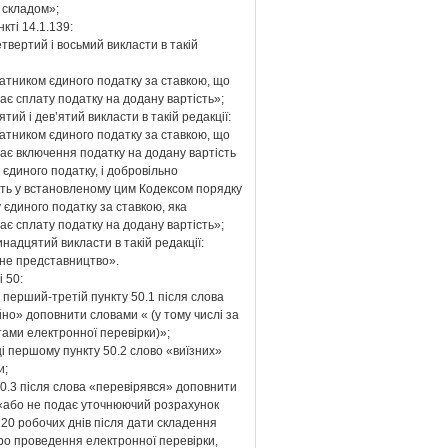
 складом»;
нкті 14.1.139:
твертий і восьмий викласти в такій
атником єдиного податку за ставкою, що
є сплату податку на додану вартість»;
ятий і дев’ятий викласти в такій редакції:
атником єдиного податку за ставкою, що
ає включення податку на додану вартість
 єдиного податку, і добровільно
ть у встановленому цим Кодексом порядку
 єдиного податку за ставкою, яка
є сплату податку на додану вартість»;
надцятий викласти в такій редакції:
йне представництво».
і 50:
 перший-третій пункту 50.1 після слова
но» доповнити словами « (у тому числі за
ами електронної перевірки)»;
ці першому пункту 50.2 слово «виїзних»
и;
50.3 після слова «перевірявся» доповнити
«або не подає уточнюючий розрахунок
20 робочих днів після дати складення
ро проведення електронної перевірки,