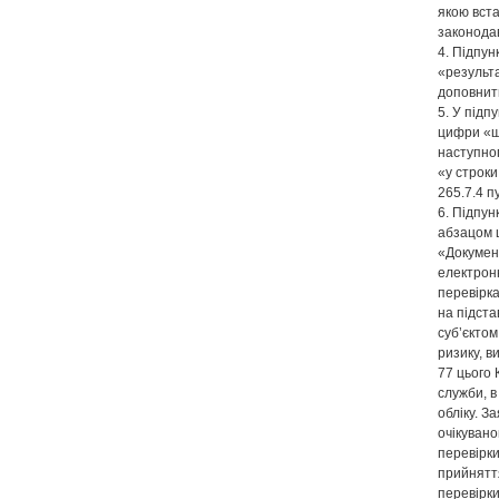
якою вст
законода
4. Підпунк
«результа
доповнити
5. У підп
цифри «щ
наступно
«у строки
265.7.4 п
6. Підпун
абзацом ш
«Докумен
електрон
перевірка
на підста
суб’єкто
ризику, в
77 цього 
служби, в
обліку. З
очікуван
перевірки
прийнятт
перевірк