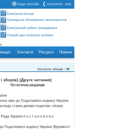
РАДА ОНЛАЙН
КОНТАКТИ
RSS
Електронні петиції
Громадське обговорення законопроєктів
Електронний кабінет громадянина
Повний цикл публічної політики
рмація
Контакти
Ресурси
Новини
Кількість абзаців -
76
і зборів) (Друге читання)
Остаточна редакція
аїни
ння змін до Податкового кодексу України
гляду ставок деяких податків і зборів
ада України п о с т а н о в л я є:
 до Податкового кодексу України (Відомості