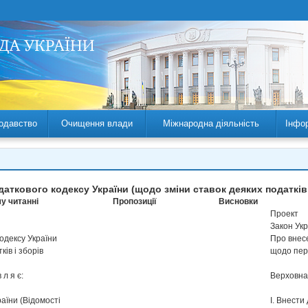
одавство
Очищення влади
Міжнародна діяльність
Інфо
аткового кодексу України (щодо зміни ставок деяких податків 
у читанні
Пропозиції
Висновки
Проект
Закон Укр
одексу України
Про внесе
ів і зборів
щодо пере
 л я є:
Верховна Р
раїни (Відомості
І. Внести