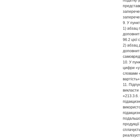
податку 
представн
заперечен
заперече
9. У пункт
1) абзац 
доповнит
96.2 цієї 
2) абзац 
доповнит
самовряд
10. У пун
цифри «у 
словами 
вартість»
11. Підпу
викласти в
«213.3.6.
підакцизн
використ
підакцизн
подальшог
продукції
сплачуєт
реалізуєт