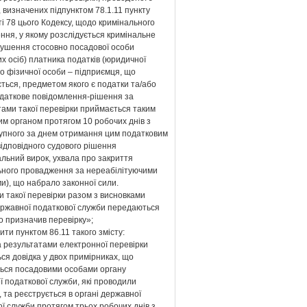
 визначених підпунктом 78.1.11 пункту
ті 78 цього Кодексу, щодо кримінального
ння, у якому розслідується кримінальне
ушення стосовно посадової особи
х осіб) платника податків (юридичної
о фізичної особи – підприємця, що
ться, предметом якого є податки та/або
одаткове повідомлення-рішення за
тами такої перевірки приймається таким
м органом протягом 10 робочих днів з
тупного за днем отримання цим податковим
ідповідного судового рішення
льний вирок, ухвала про закриття
ьного провадження за нереабілітуючими
и), що набрало законної сили.
 такої перевірки разом з висновками
ержавної податкової служби передаються
о призначив перевірку»;
ити пунктом 86.11 такого змісту:
а результатами електронної перевірки
ся довідка у двох примірниках, що
ться посадовими особами органу
 податкової служби, які проводили
, та реєструється в органі державної
ї служби протягом трьох робочих днів з