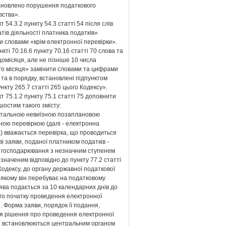
ановлено порушення податкового
вства».
т 54.3.2 пункту 54.3 статті 54 після слів
тів діяльності платника податків»
 словами «крім електронної перевірки».
ункті 70.16.6 пункту 70.16 статті 70 слова та
омісяця, але не пізніше 10 числа
го місяця» замінити словами та цифрами
 та в порядку, встановлені підпунктом
ункту 265.7 статті 265 цього Кодексу».
кт 75.1.2 пункту 75.1 статті 75 доповнити
остим такого змісту:
тальною невиїзною позаплановою
ною перевіркою (далі - електронна
) вважається перевірка, що проводиться
ві заяви, поданої платником податків -
м господарювання з незначним ступенем
изначеним відповідно до пункту 77.2 статті
Кодексу, до органу державної податкової
 якому він перебуває на податковому
аява подається за 10 календарних днів до
ого початку проведення електронної
. Форма заяви, порядок її подання,
я рішення про проведення електронної
и встановлюються центральним органом