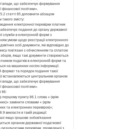
ої влади, що забезпечує формування
 фінансової політики».
85.2 статті 85 доповнити абзацом
 такого змісту:
ведення електронної перевірки платник
 забезпечує подання до органу державної
ї служби в електронній формі з
ням умови щодо реєстрації електронного
ідзвітних осіб документи, які відповідно до
ексу пов’язані з обчисленням та сплатою
і зборів, якщо такі документи створюються
тником податків в електронній формі та
ься на машинних носіях інформації.
й формат та порядок подання такої
ії встановлюються центральним органом
ої влади, що забезпечує формування
 фінансової політики».
і 86:
ці першому пункту 86.1 слова « (крім
их)» замінити словами « (крім
них та електронних перевірок)»;
6.9 викласти в такій редакції:
разі якщо грошове зобов'язання
ується органом державної податкової
 результатами перевірки, проведеної з