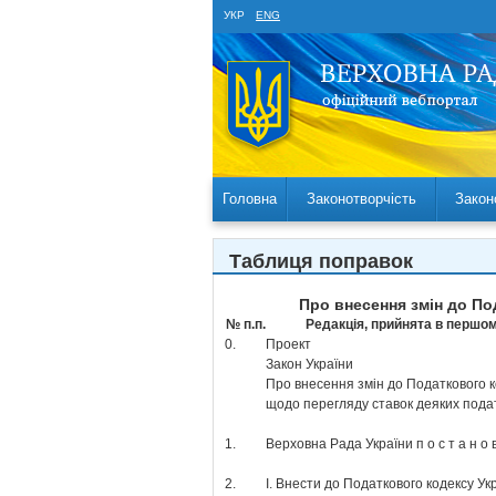
УКР
ENG
Головна
Законотворчість
Закон
Таблиця поправок
Про внесення змін до Под
№ п.п.
Редакція, прийнята в першом
0.
Проект
Закон України
Про внесення змін до Податкового к
щодо перегляду ставок деяких податк
1.
Верховна Рада України п о с т а н о в
2.
І. Внести до Податкового кодексу Ук