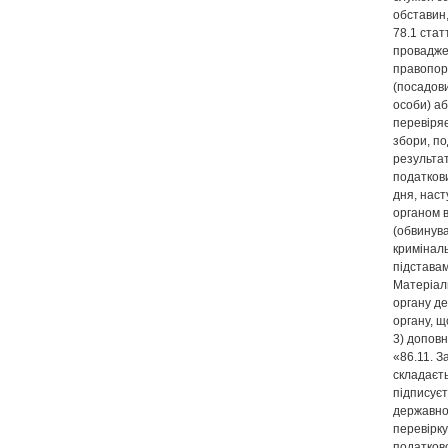
обставин,
78.1 стат
провадже
правопор
(посадови
особи) аб
перевіряє
збори, п
результа
податкови
дня, нас
органом в
(обвинува
кримінал
підставам
Матеріали
органу д
органу, щ
3) доповн
«86.11. З
складаєть
підписує
державної
перевірку
податково