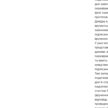
дня закі
перевірки
філії та/
протягом 
Довідка е
вручаєтьс
законним
підписанн
вручення
У разі не
представн
даними, в
перевірки
та мають 
невід’ємн
підписан
Такі зап
податково
дня їх от
надсилаєт
статтею 
(вручення
відповідь
проведен