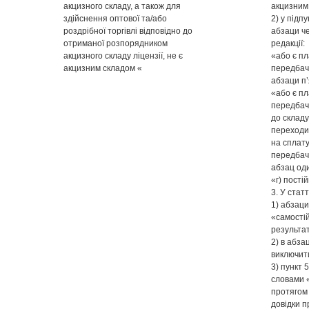
акцизного складу, а також для
акцизним
здійснення оптової та/або
2) у підпу
роздрібної торгівлі відповідно до
абзаци че
отриманої розпорядником
редакції:
акцизного складу ліцензії, не є
«або є пл
акцизним складом «
передбача
абзаци п’
«або є пл
передбач
до складу
переходи
на сплату
передбача
абзац оди
«г) пості
3. У статт
1) абзаци
«самостій
результат
2) в абза
виключит
3) пункт 
словами 
протягом 
довідки п