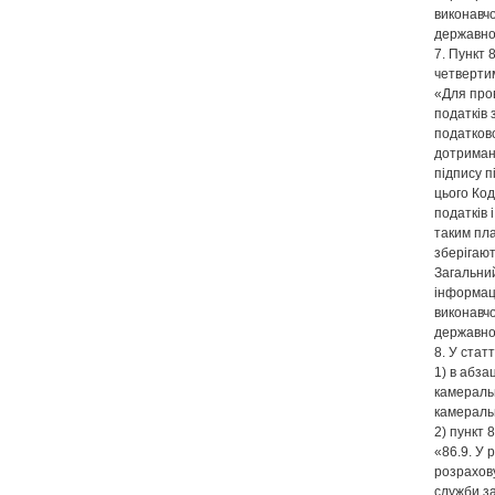
виконавч
державної
7. Пункт 
четвертим
«Для про
податків
податково
дотриман
підпису п
цього Код
податків 
таким пла
зберігают
Загальни
інформац
виконавч
державної
8. У статт
1) в абза
камеральн
камераль
2) пункт 8
«86.9. У 
розрахов
служби за