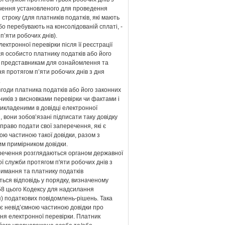
нчення установленого для проведення
 строку (для платників податків, які мають
або перебувають на консолідованій сплаті, -
п’яти робочих днів).
лектронної перевірки після її реєстрації
я особисто платнику податків або його
 представникам для ознайомлення та
я протягом п’яти робочих днів з дня
.
згоди платника податків або його законних
иків з висновками перевірки чи фактами і
икладеними в довідці електронної
, вони зобов’язані підписати таку довідку
право подати свої заперечення, які є
ою частиною такої довідки, разом з
им примірником довідки.
еречення розглядаються органом державної
ї служби протягом п'яти робочих днів з
римання та платнику податків
ься відповідь у порядку, визначеному
58 цього Кодексу для надсилання
) податкових повідомлень-рішень. Така
 є невід’ємною частиною довідки про
ня електронної перевірки. Платник