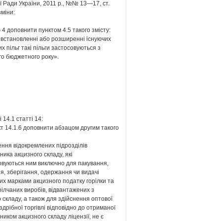
 Ради України, 2011 р., №№ 13—17, ст.
зміни:
 4 доповнити пунктом 4.5 такого змісту:
 встановленні або розширенні існуючих
х пільг такі пільги застосовуються з
го бюджетного року».
і 14.1 статті 14:
кт 14.1.6 доповнити абзацом другим такого
ння відокремлених підрозділів
ика акцизного складу, які
овуються ним виключно для пакування,
, зберігання, одержання чи видачі
х марками акцизного податку горілки та
рілчаних виробів, відвантажених з
 складу, а також для здійснення оптової
здрібної торгівлі відповідно до отриманої
иком акцизного складу ліцензії, не є